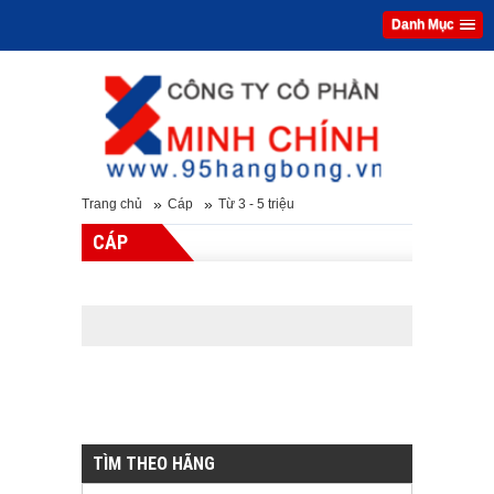
Danh Mục
»
»
Trang chủ
Cáp
Từ 3 - 5 triệu
CÁP
TÌM THEO HÃNG