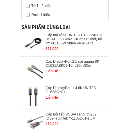
Từ 1 - 2 triệu
Dưới 1 triệu
SẢN PHẨM CÙNG LOẠI
Cáp mở rộng UNITEK U1335ABK01
USB-C 3.2 Gen2 10Gbps (5 mét) hỗ
trợ PD 100W, video 4K@60Hz
825.000
Cáp DisplayPort 2.1 sợi quang 8K
C1631ABK01-10m/20m/30m
Liên Hệ
Cáp DisplayPort 1.4 8K UNITEK
C1628GY01
Liên Hệ
Cáp nối tiếp USB-A sang RS232
(DB9F) Unitek Y-1105D01-1.5M
260.000