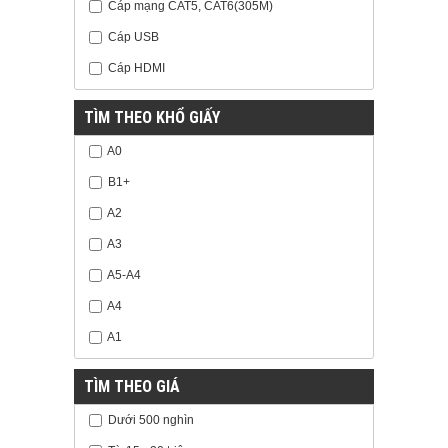
Cáp mạng CAT5, CAT6(305M)
Cáp USB
Cáp HDMI
TÌM THEO KHỔ GIẤY
A0
B1+
A2
A3
A5-A4
A4
A1
TÌM THEO GIÁ
Dưới 500 nghìn