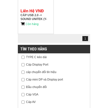
Liên Hệ VNĐ
CÁP USB 2.0 ->
SOUND UNITEK (Y-
247A)
1
TÌM THEO HÃNG
TYPE C kéo dài
Cáp Display Port
cáp chuyển đổi tín hiệu
Cáp mini DP và Display port
Đầu chuyển đổi
Cáp VGA
Cáp AV