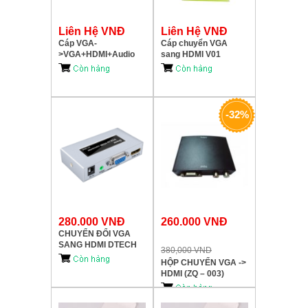
Liên Hệ VNĐ
Liên Hệ VNĐ
Cáp VGA-
Cáp chuyển VGA
>VGA+HDMI+Audio
sang HDMI V01
MD010 M-PARD
-32%
280.000 VNĐ
260.000 VNĐ
CHUYỂN ĐỔI VGA
SANG HDMI DTECH
380,000 VND
DT-7004B
HỘP CHUYỂN VGA ->
HDMI (ZQ – 003)