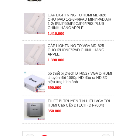
CÁP LIGHTNING TO HDMI MD-826
CHO IPAD 1-2-3-4/IPAD MINI/IPAD AIR
1-2/ IP5/IP5S/IP5C/IP6/IP6S PLUS
CHÍNH HÃNG APPLE
1.410.000
CÁP LIGHTNING TO VGA MD-825
CHO IPHONE/IPAD CHÍNH HÃNG
APPLE
1.390.000
bộ thiết bị Dtech DT-6527 VGA to HDMI
chuyển đổi 1080p HD đầu ra HD 3D
hiệu ứng hình ảnh
590.000
THIẾT BỊ TRUYỀN TÍN HIỆU VGA TỚI
HDMI Cao Cấp DTECH (DT-7004)
350.000