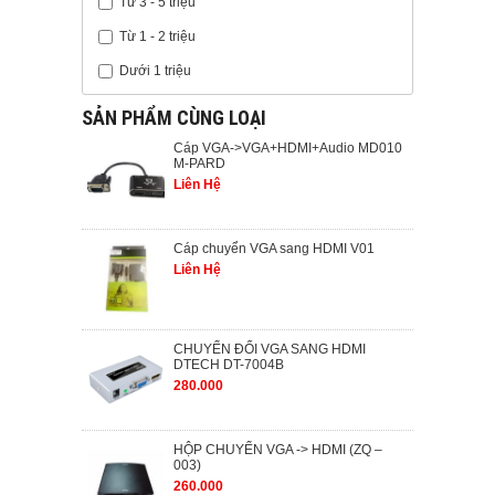
Từ 3 - 5 triệu
Từ 1 - 2 triệu
Dưới 1 triệu
SẢN PHẨM CÙNG LOẠI
Cáp VGA->VGA+HDMI+Audio MD010
M-PARD
Liên Hệ
Cáp chuyển VGA sang HDMI V01
Liên Hệ
CHUYỂN ĐỔI VGA SANG HDMI
DTECH DT-7004B
280.000
HỘP CHUYỂN VGA -> HDMI (ZQ –
003)
260.000