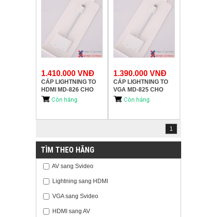
1.410.000 VNĐ
1.390.000 VNĐ
CÁP LIGHTNING TO
CÁP LIGHTNING TO
HDMI MD-826 CHO
VGA MD-825 CHO
IPAD 1-2-3-4/IPAD
IPHONE/IPAD CHÍNH
MINI/IPAD AIR 1-2/
HÃNG APPLE
IP5/IP5S/IP5C/IP6/IP6S
PLUS CHÍNH HÃNG
APPLE
1
TÌM THEO HÃNG
AV sang Svideo
Lightning sang HDMI
VGA sang Svideo
HDMI sang AV