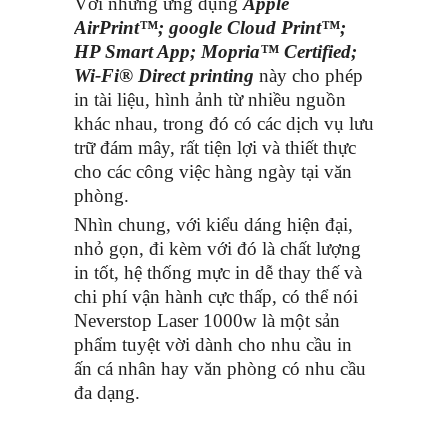
Với những ứng dụng
Apple
AirPrint™; google Cloud Print™;
HP Smart App; Mopria™ Certified;
Wi-Fi® Direct printing
này cho phép
in tài liệu, hình ảnh từ nhiều nguồn
khác nhau, trong đó có các dịch vụ lưu
trữ đám mây, rất tiện lợi và thiết thực
cho các công việc hàng ngày tại văn
phòng.
Nhìn chung, với kiểu dáng hiện đại,
nhỏ gọn, đi kèm với đó là chất lượng
in tốt, hệ thống mực in dễ thay thế và
chi phí vận hành cực thấp, có thể nói
Neverstop Laser 1000w là một sản
phẩm tuyệt vời dành cho nhu cầu in
ấn cá nhân hay văn phòng có nhu cầu
đa dạng.