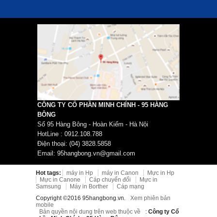
CÔNG TY CỔ PHẦN MINH CHÍNH - 95 HÀNG
BÔNG
Số 95 Hàng Bông - Hoàn Kiếm - Hà Nội
HotLine : 0912.108.788
Điện thoại: (04) 3828.5858
Email: 95hangbong.vn@gmail.com
Hot tags:
máy in Hp
máy in Canon
Mực in Hp
Mực in Canone
Cáp chuyển đổi
Mực in
Samsung
Máy in Borther
Cáp mạng
Copyright ©2016 95hangbong.vn.
Xem phiên bản
mobile
Bản quyền nội dung trên web thuộc về
:
Công ty Cổ