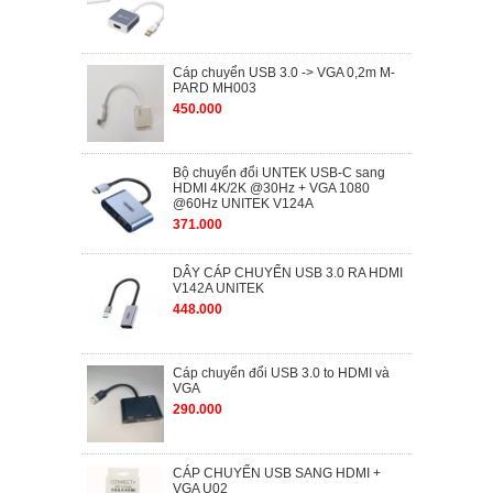
Cáp chuyển USB 3.0 -> VGA 0,2m M-
PARD MH003
450.000
Bộ chuyển đổi UNTEK USB-C sang
HDMI 4K/2K @30Hz + VGA 1080
@60Hz UNITEK V124A
371.000
DÂY CÁP CHUYỂN USB 3.0 RA HDMI
V142A UNITEK
448.000
Cáp chuyển đổi USB 3.0 to HDMI và
VGA
290.000
CÁP CHUYỂN USB SANG HDMI +
VGA U02