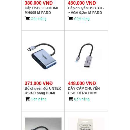
380.000 VNĐ
450.000 VNĐ
Cáp USB 3.0->HDMI
Cáp chuyển USB 3.0 -
MH005 M-PARD
> VGA 0,2m M-PARD
MH003
371.000 VNĐ
448.000 VNĐ
Bộ chuyển đổi UNTEK
DÂY CÁP CHUYỂN
USB-C sang HDMI
USB 3.0 RA HDMI
4K/2K @30Hz + VGA
V142A UNITEK
1080 @60Hz UNITEK
V124A