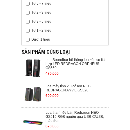
Từ 5 - 7 triệu
Từ 2 - 3 triệu
Từ 3 - 5 triệu
Từ 1 - 2 triệu
Dưới 1 triệu
SẢN PHẨM CÙNG LOẠI
Loa Soundbar hệ thống loa kép có tích
hợp LED REDRAGON ORPHEUS
GS550
470.000
Loa máy tính 2.0 có led RGB
REDRAGON ANVIL GS520
600.000
Loa thanh để bàn Redragon NEO
GS515 RGB nguồn qua USB-C/USB,
màu đen.
670.000