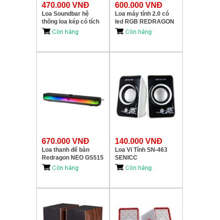
470.000 VNĐ
600.000 VNĐ
Loa Soundbar hệ
Loa máy tính 2.0 có
thống loa kép có tích
led RGB REDRAGON
hợp LED REDRAGON
ANVIL GS520
ORPHEUS GS550
670.000 VNĐ
140.000 VNĐ
Loa thanh để bàn
Loa Vi Tính SN-463
Redragon NEO GS515
SENICC
RGB nguồn qua USB-
C/USB, màu đen.