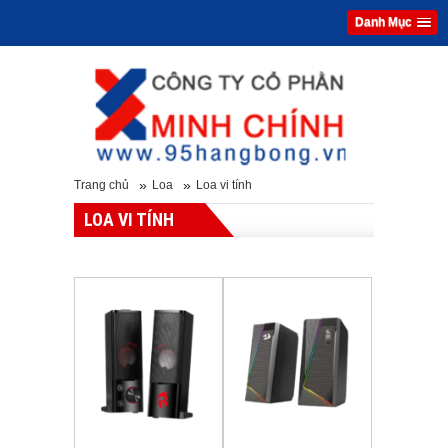
Danh Mục
»
»
Trang chủ
Loa
Loa vi tính
LOA VI TÍNH