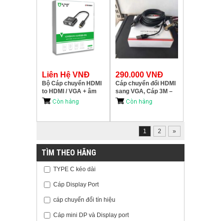
Liên Hệ VNĐ
290.000 VNĐ
Bộ Cáp chuyển HDMI
Cáp chuyển đổi HDMI
to HDMI / VGA + âm
sang VGA, Cáp 3M –
thanh M-PARD MD109
Unitek V128DBK
nguồn USB
1
2
»
TÌM THEO HÃNG
TYPE C kéo dài
Cáp Display Port
cáp chuyển đổi tín hiệu
Cáp mini DP và Display port