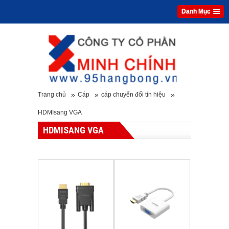
Danh Mục
»
»
»
Trang chủ
Cáp
cáp chuyển đổi tín hiệu
HDMIsang VGA
HDMISANG VGA