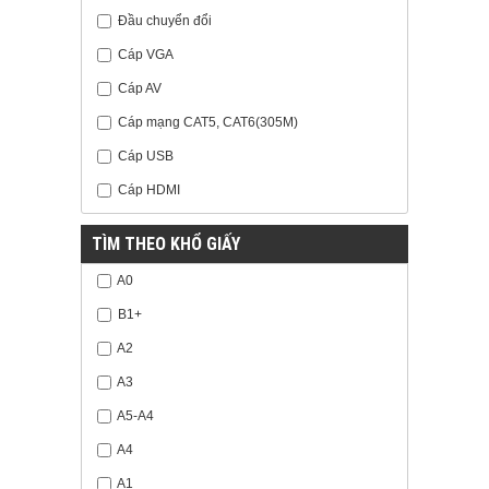
Đầu chuyển đổi
Cáp VGA
Cáp AV
Cáp mạng CAT5, CAT6(305M)
Cáp USB
Cáp HDMI
TÌM THEO KHỔ GIẤY
A0
B1+
A2
A3
A5-A4
A4
A1