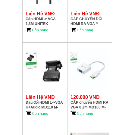
Liên Hệ VNĐ
Liên Hệ VNĐ
Cáp HDMI -> VGA
CÁP CHUYỂN ĐỔI
1,8M UNITEK
HDMI RA VGA Y-
V1185A01
6333C01 UNITEK
Liên Hệ VNĐ
120.000 VNĐ
Đầu đổi HDMI L->VGA
CÁP chuyển HDMI RA
K+Audio MD110 M-
VGA 0,2m MD100 M-
PARD
PARD