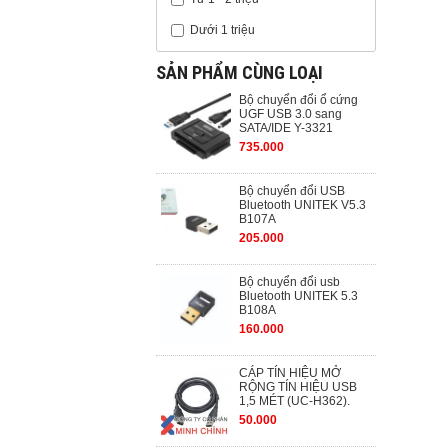
Dưới 1 triệu
SẢN PHẨM CÙNG LOẠI
Bộ chuyển đổi ổ cứng
UGF USB 3.0 sang
SATA/IDE Y-3321
735.000
Bộ chuyển đổi USB
Bluetooth UNITEK V5.3
B107A
205.000
Bộ chuyển đổi usb
Bluetooth UNITEK 5.3
B108A
160.000
CÁP TÍN HIỆU MỞ
RỘNG TÍN HIỆU USB
1,5 MÉT (UC-H362).
50.000