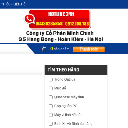
 THIỆU - LIÊN HỆ
0
sản phẩm
TÌM THEO HÃNG
Trống,Gạt,lụa
Mực đổ
Quạt case máy tính
Cáp nguồn PC
Máy vi tính để bàn
Bình Xịt vệ Sinh đa năng