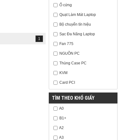
Ổ cứng
Quạt Làm Mát Laptop
Bộ chuyển tín hiệu
Sạc Đa Năng Laptop
1
Fan 775
NGUỒN PC
Thùng Case PC
KVM
Card PCI
TÌM THEO KHỔ GIẤY
A0
B1+
A2
A3