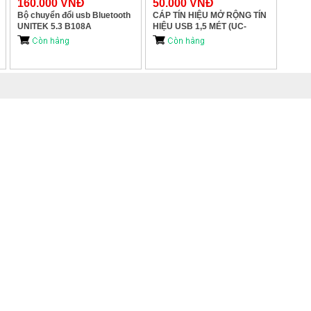
160.000 VNĐ
50.000 VNĐ
Bộ chuyển đổi usb Bluetooth
CÁP TÍN HIỆU MỞ RỘNG TÍN
UNITEK 5.3 B108A
HIỆU USB 1,5 MÉT (UC-
H362).