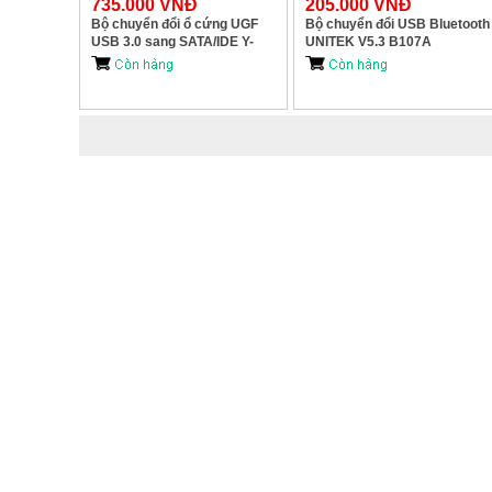
735.000 VNĐ
205.000 VNĐ
Bộ chuyển đổi ổ cứng UGF
Bộ chuyển đổi USB Bluetooth
USB 3.0 sang SATA/IDE Y-
UNITEK V5.3 B107A
3321