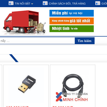
TIN NỔI BẬT
CHÍNH SÁCH ĐỔI, TRẢ HÀNG
GIỚI