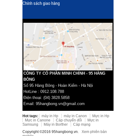
Chính sách giao hàng
CÔNG TY CỔ PHẦN MINH CHÍNH - 95 HÀNG
BÔNG
Số 95 Hàng Bông - Hoàn Kiếm - Hà Nội
HotLine : 0912.108.788
Điện thoại: (04) 3828.5858
Email: 95hangbong.vn@gmail.com
Hot tags:
máy in Hp
máy in Canon
Mực in Hp
Mực in Canone
Cáp chuyển đổi
Mực in
Samsung
Máy in Borther
Cáp mạng
Copyright ©2016 95hangbong.vn.
Xem phiên bản