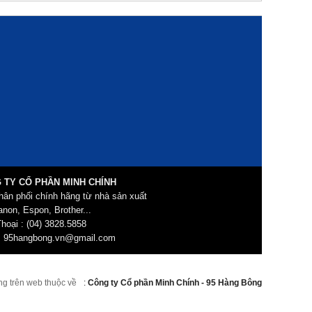
 TY CỔ PHẦN MINH CHÍNH
hân phối chính hãng từ nhà sản xuất
non, Espon, Brother...
hoại : (04) 3828.5858
: 95hangbong.vn@gmail.com
ng trên web thuộc về
:
Công ty Cổ phần Minh Chính - 95 Hàng Bông