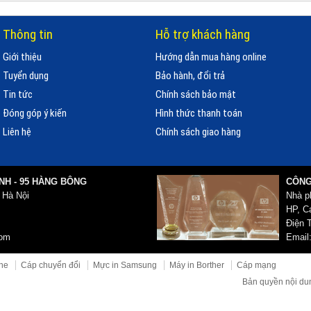
Thông tin
Hỗ trợ khách hàng
Giới thiệu
Hướng dẫn mua hàng online
Tuyển dụng
Bảo hành, đổi trả
Tin tức
Chính sách bảo mật
Đóng góp ý kiến
Hình thức thanh toán
Liên hệ
Chính sách giao hàng
NH - 95 HÀNG BÔNG
CÔNG
 Hà Nội
Nhà p
HP, Ca
Điện T
com
Email
ne
Cáp chuyển đổi
Mực in Samsung
Máy in Borther
Cáp mạng
Bản quyền nội du