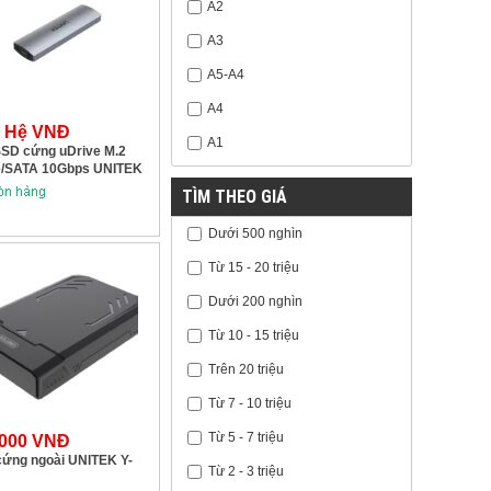
A2
A3
A5-A4
A4
n Hệ VNĐ
A1
SD cứng uDrive M.2
/SATA 10Gbps UNITEK
0A
TÌM THEO GIÁ
Dưới 500 nghìn
Từ 15 - 20 triệu
Dưới 200 nghìn
Từ 10 - 15 triệu
Trên 20 triệu
Từ 7 - 10 triệu
Từ 5 - 7 triệu
.000 VNĐ
cứng ngoài UNITEK Y-
Từ 2 - 3 triệu