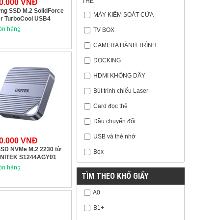
THẺ
20.000 VNĐ
ng SSD M.2 SolidForce
MÁY KIỂM SOÁT CỬA
r TurboCool USB4
s kèm quạt làm mát
TV BOX
EK S1242AGY01
CAMERA HÀNH TRÌNH
DOCKING
HDMI KHÔNG DÂY
Bút trình chiếu Laser
Card đọc thẻ
Đầu chuyển đổi
USB và thẻ nhớ
00.000 VNĐ
SD NVMe M.2 2230 từ
Box
 UNITEK S1244AGY01
TÌM THEO KHỔ GIẤY
A0
B1+