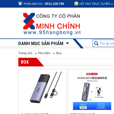
0912.108.788
PHẢN ÁNH DV :
HỖ TRỢ TRỰC TUYẾN
DANH MỤC SẢN PHẨM
»
»
Trang chủ
Phụ kiện
Box
BOX