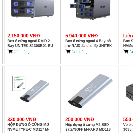
2.150.000 VNĐ
5.940.000 VNĐ
Liê
Box ổ cứng ngoài RAID 2
Box ổ cứng ngoài 4 Bay hỗ
Box S
Bay UNITEK S1308B01-EU
trợ RAID đa chế độ UNITEK
NVMe
S1301AGY01-EU
S123
330.000 VNĐ
250.000 VNĐ
550
HỘP ĐỰNG Ổ CỨNG M.2
Hộp đựng ổ cứng M2 SSD
Vỏ ổ 
NVME TYPE-C MD117 M-
sata/NGFF M-PARD MD118
3035