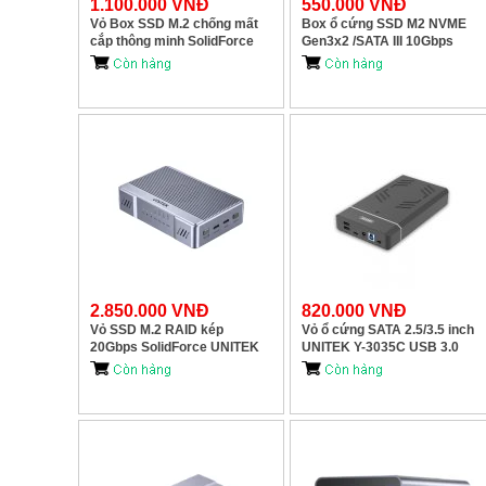
1.100.000 VNĐ
550.000 VNĐ
Vỏ Box SSD M.2 chống mất
Box ổ cứng SSD M2 NVME
cắp thông minh SolidForce
Gen3x2 /SATA III 10Gbps
UNITEK S1251AGY01
UNITEK S241E
2.850.000 VNĐ
820.000 VNĐ
Vỏ SSD M.2 RAID kép
Vỏ ổ cứng SATA 2.5/3.5 inch
20Gbps SolidForce UNITEK
UNITEK Y-3035C USB 3.0
S1247AGY01