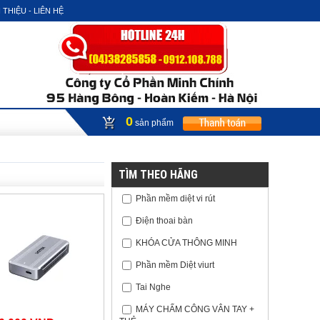
 THIỆU - LIÊN HỆ
0
sản phẩm
TÌM THEO HÃNG
Phần mềm diệt vi rút
Điện thoai bàn
KHÓA CỬA THÔNG MINH
Phần mềm Diệt viurt
Tai Nghe
MÁY CHẤM CÔNG VÂN TAY +