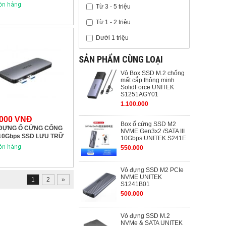
Từ 3 - 5 triệu
Từ 1 - 2 triệu
Dưới 1 triệu
SẢN PHẨM CÙNG LOẠI
Vỏ Box SSD M.2 chống
mất cắp thông minh
SolidForce UNITEK
S1251AGY01
1.100.000
.000 VNĐ
Box ổ cứng SSD M2
ĐỰNG Ổ CỨNG CỔNG
NVME Gen3x2 /SATA III
10Gbps SSD LƯU TRỮ
10Gbps UNITEK S241E
DFORCE PCLE & NVME
550.000
OSURE S1224A CHO
PS5 UNITEK
Vỏ đựng SSD M2 PCIe
NVME UNITEK
1
2
»
S1241B01
500.000
Vỏ đựng SSD M.2
NVMe & SATA UNITEK