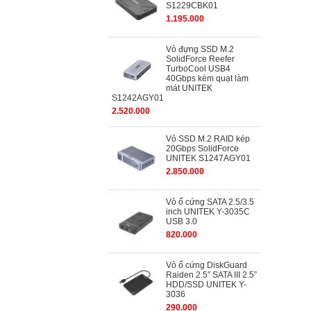
S1229CBK01
1.195.000
Vỏ đựng SSD M.2
SolidForce Reefer
TurboCool USB4
40Gbps kèm quạt làm
mát UNITEK
S1242AGY01
2.520.000
Vỏ SSD M.2 RAID kép
20Gbps SolidForce
UNITEK S1247AGY01
2.850.000
Vỏ ổ cứng SATA 2.5/3.5
inch UNITEK Y-3035C
USB 3.0
820.000
Vỏ ổ cứng DiskGuard
Raiden 2.5″ SATA III 2.5”
HDD/SSD UNITEK Y-
3036
290.000