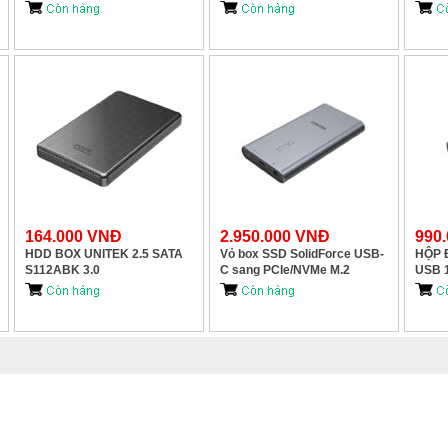
PARD
164.000 VNĐ
2.950.000 VNĐ
990
HDD BOX UNITEK 2.5 SATA
Vỏ box SSD SolidForce USB-
HỘP 
S112ABK 3.0
C sang PCIe/NVMe M.2
USB 
20Gbps hai khay với chức
SOLI
năng sao chép ngoại tuyến
ENCL
UNITEK S1206A
MÁY 