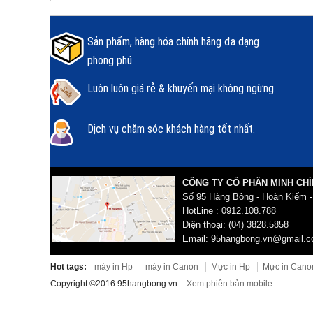
Sản phẩm, hàng hóa chính hãng đa dạng
phong phú
Luôn luôn giá rẻ & khuyến mại không ngừng.
Dịch vụ chăm sóc khách hàng tốt nhất.
CÔNG TY CỔ PHẦN MINH CHÍ
Số 95 Hàng Bông - Hoàn Kiếm -
HotLine : 0912.108.788
Điện thoại: (04) 3828.5858
Email: 95hangbong.vn@gmail.
Hot tags:
máy in Hp
máy in Canon
Mực in Hp
Mực in Cano
Copyright ©2016 95hangbong.vn.
Xem phiên bản mobile