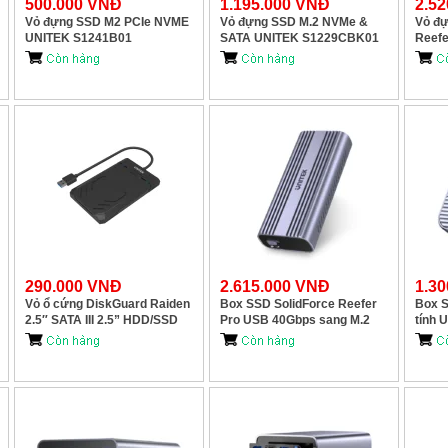
500.000 VNĐ
1.195.000 VNĐ
2.5
Vỏ đựng SSD M2 PCIe NVME
Vỏ đựng SSD M.2 NVMe &
Vỏ đự
UNITEK S1241B01
SATA UNITEK S1229CBK01
Reefe
40Gbp
UNIT
290.000 VNĐ
2.615.000 VNĐ
1.3
Vỏ ổ cứng DiskGuard Raiden
Box SSD SolidForce Reefer
Box S
2.5″ SATA III 2.5” HDD/SSD
Pro USB 40Gbps sang M.2
tính
UNITEK Y-3036
SSD (PCIe/NVMe)UNITEK
S1226A