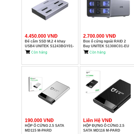
4.450.000 VNĐ
2.700.000 VNĐ
Đế cắm SSD M.2 4 khay
Box ổ cứng ngoài RAID 2
USB4 UNITEK S1243BGY01-
Bay UNITEK S1308C01-EU
US
USB-C
190.000 VNĐ
Liên Hệ VNĐ
HỘP Ổ CỨNG 2.5 SATA
HỘP ĐỰNG Ổ CỨNG 2.5
MD115 M-PARD
SATA MD116 M-PARD