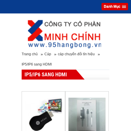
Danh Mục
»
»
»
Trang chủ
Cáp
cáp chuyển đổi tín hiệu
IP5/IP6 sang HDMI
IP5/IP6 SANG HDMI