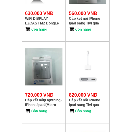
630.000 VNĐ
560.000 VNĐ
WIFI DISPLAY
Cáp kết nối IPhone
EZCAST M2 DongLe
Ipad sang Tivi qua
(Kết Nối HDMI không
cổng HDMI 7522
dây)
720.000 VNĐ
820.000 VNĐ
Cáp kết nối(Lightning)
Cáp kết nối IPhone
IPhone/Ipad/(Micro
Ipad sang Tivi qua
USB) Smart Phong
cổng HDMI 7565
sang Tivi qua cổng
HDMI 7559