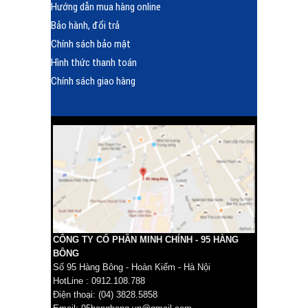
Hướng dẫn mua hàng online
Bảo hành, đổi trả
Chính sách bảo mật
Hình thức thanh toán
Chính sách giao hàng
CÔNG TY CỔ PHẦN MINH CHÍNH - 95 HÀNG
BÔNG
Số 95 Hàng Bông - Hoàn Kiếm - Hà Nội
HotLine : 0912.108.788
Điện thoại: (04) 3828.5858