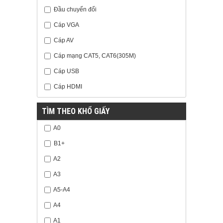
Đầu chuyển đổi
Cáp VGA
Cáp AV
Cáp mạng CAT5, CAT6(305M)
Cáp USB
Cáp HDMI
TÌM THEO KHỔ GIẤY
A0
B1+
A2
A3
A5-A4
A4
A1