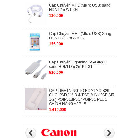
Cáp Chuyển MHL (Micro USB) sang
HDMI 2m WT004
130.000
Cáp Chuyển MHL (MIcro USB) Sang
HDMI Dài 2m WT007
155.000
Cáp Chuyển Lightning IP5/6/IPAD
sang HDMI Dài 2m KL-31
520.000
CÁP LIGHTNING TO HDMI MD-826
CHO IPAD 1-2-3-4/IPAD MINI/IPAD AIR
1-2/ IP5/IP5S/IP5C/IP6/IP6S PLUS
CHÍNH HÃNG APPLE
1.410.000