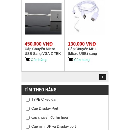
450.000 VNĐ
130.000 VNĐ
Cáp Chuyển Micro
Cáp Chuyển MHL
USB Sang VGA Z-TEK
(Micro USB) sang
(ZY-091)
HDMI 2m WT004
1
TÌM THEO HÃNG
TYPE C kéo dài
Cáp Display Port
cáp chuyển đổi tín hiệu
Cáp mini DP và Display port