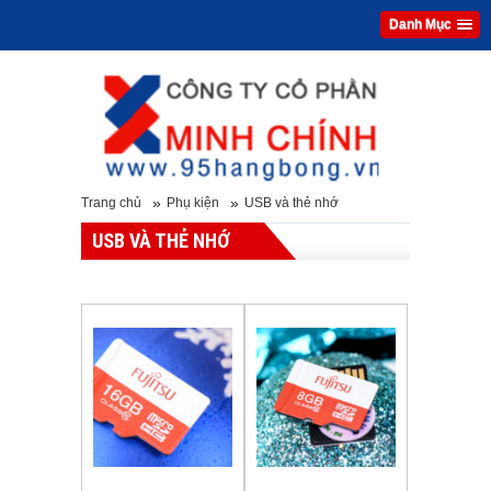
Danh Mục
»
»
Trang chủ
Phụ kiện
USB và thẻ nhớ
USB VÀ THẺ NHỚ