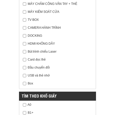
MÁY CHẤM CÔNG VÂN TAY + THẺ
MÁY KIỂM SOÁT CỬA
TV BOX
CAMERA HÀNH TRÌNH
DOCKING
HDMI KHÔNG DÂY
Bút trình chiếu Laser
Card đọc thẻ
Đầu chuyển đổi
USB và thẻ nhớ
Box
TÌM THEO KHỔ GIẤY
A0
B1+