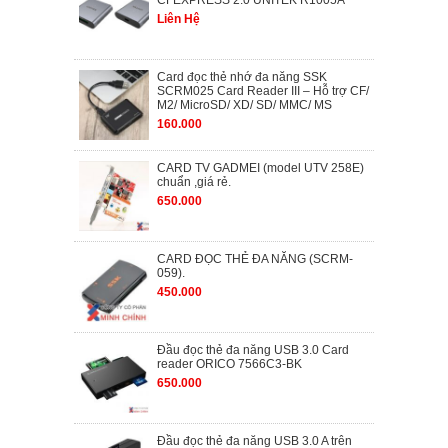
CFEXPRESS 2.0 UNITEK R1005A
Liên Hệ
Card đọc thẻ nhớ đa năng SSK
SCRM025 Card Reader III – Hỗ trợ CF/
M2/ MicroSD/ XD/ SD/ MMC/ MS
160.000
CARD TV GADMEI (model UTV 258E)
chuẩn ,giá rẻ.
650.000
CARD ĐỌC THẺ ĐA NĂNG (SCRM-
059).
450.000
Đầu đọc thẻ đa năng USB 3.0 Card
reader ORICO 7566C3-BK
650.000
Đầu đọc thẻ đa năng USB 3.0 A trên