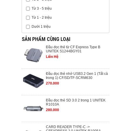
Từ 3 - 5 triệu
Từ 1 - 2 triệu
Dưới 1 triệu
SẢN PHẨM CÙNG LOẠI
Đầu đọc thẻ từ CF Express Type B
UNITEK S1244BGY01
Liên Hệ
Đầu đọc thẻ nhớ USB3.2 Gen 1 (Tất cả
trong 1) CF/SD/TF-SCRM630
270.000
Đầu đọc thẻ SD 3.0 2 trong 1 UNITEK
R1010A
280.000
CARD READER TYPE-C ->