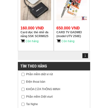
160.000 VNĐ
650.000 VNĐ
Card đọc thẻ nhớ đa
CARD TV GADMEI
năng SSK SCRM025
(model UTV 258E)
Card Reader III – Hỗ
chuẩn ,giá rẻ.
trợ CF/ M2/ MicroSD/
XD/ SD/ MMC/ MS
1
TÌM THEO HÃNG
Phần mềm diệt vi rút
Điện thoai bàn
KHÓA CỬA THÔNG MINH
Phần mềm Diệt viurt
Tai Nghe