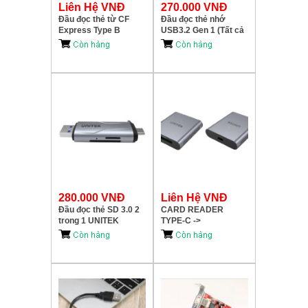
Liên Hệ VNĐ
270.000 VNĐ
Đầu đọc thẻ từ CF
Đầu đọc thẻ nhớ
Express Type B
USB3.2 Gen 1 (Tất cả
UNITEK S1244BGY01
trong 1) CF/SD/TF-
SCRM630
280.000 VNĐ
Liên Hệ VNĐ
Đầu đọc thẻ SD 3.0 2
CARD READER
trong 1 UNITEK
TYPE-C ->
R1010A
CFEXPRESS 2.0
UNITEK R1005A