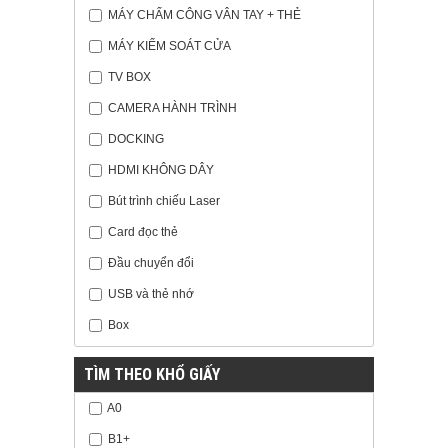
MÁY CHẤM CÔNG VÂN TAY + THẺ
MÁY KIỂM SOÁT CỬA
TV BOX
CAMERA HÀNH TRÌNH
DOCKING
HDMI KHÔNG DÂY
Bút trình chiếu Laser
Card đọc thẻ
Đầu chuyển đổi
USB và thẻ nhớ
Box
TÌM THEO KHỔ GIẤY
A0
B1+