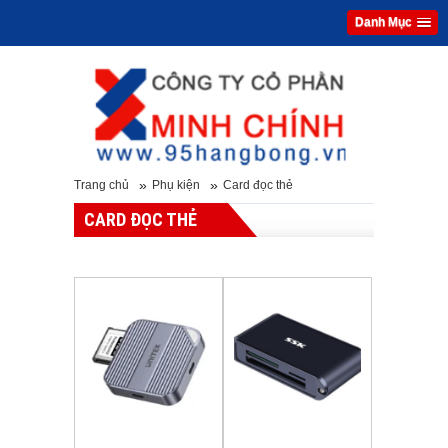
Danh Mục
»
»
Trang chủ
Phụ kiện
Card đọc thẻ
CARD ĐỌC THẺ