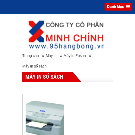
Danh Mục
»
»
»
Trang chủ
Máy in
Máy in Epson
Máy in sổ sách
MÁY IN SỔ SÁCH