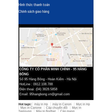
Hình thức thanh toán
Chính sách giao hàng
CÔNG TY CỔ PHẦN MINH CHÍNH - 95 HÀNG
BÔNG
Số 95 Hàng Bông - Hoàn Kiếm - Hà Nội
HotLine : 0912.108.788
Điện thoại: (04) 3828.5858
Email: 95hangbong.vn@gmail.com
Hot tags:
máy in Hp
máy in Canon
Mực in Hp
Mực in Canone
Cáp chuyển đổi
Mực in
Samsung
Máy in Borther
Cáp mạng