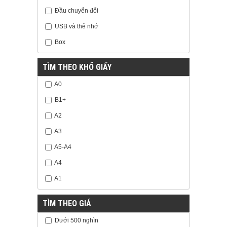
Đầu chuyển đổi
USB và thẻ nhớ
Box
TÌM THEO KHỔ GIẤY
A0
B1+
A2
A3
A5-A4
A4
A1
TÌM THEO GIÁ
Dưới 500 nghìn