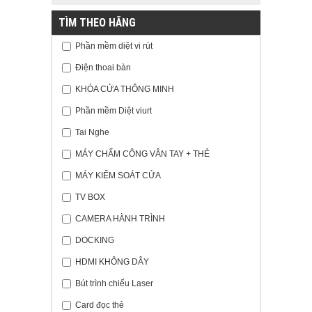
TÌM THEO HÃNG
Phần mềm diệt vi rút
Điện thoai bàn
KHÓA CỬA THÔNG MINH
Phần mềm Diệt viurt
Tai Nghe
MÁY CHẤM CÔNG VÂN TAY + THẺ
MÁY KIỂM SOÁT CỬA
TV BOX
CAMERA HÀNH TRÌNH
DOCKING
HDMI KHÔNG DÂY
Bút trình chiếu Laser
Card đọc thẻ