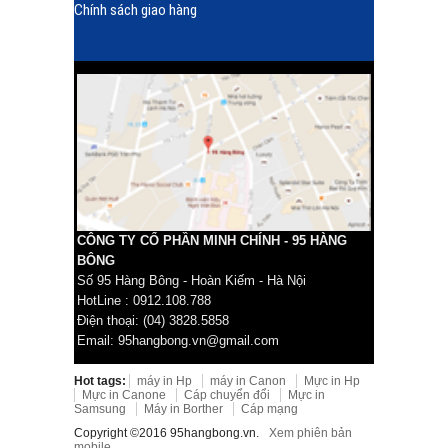
Chính sách giao hàng
CÔNG TY CỔ PHẦN MINH CHÍNH - 95 HÀNG
BÔNG
Số 95 Hàng Bông - Hoàn Kiếm - Hà Nội
HotLine : 0912.108.788
Điện thoại: (04) 3828.5858
Email: 95hangbong.vn@gmail.com
Hot tags:
máy in Hp
máy in Canon
Mực in Hp
Mực in Canone
Cáp chuyển đổi
Mực in
Samsung
Máy in Borther
Cáp mạng
Copyright ©2016 95hangbong.vn.
Xem phiên bản
mobile