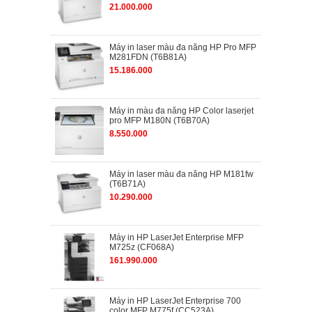
21.000.000
Máy in laser màu đa năng HP Pro MFP
M281FDN (T6B81A)
15.186.000
Máy in màu đa năng HP Color laserjet
pro MFP M180N (T6B70A)
8.550.000
Máy in laser màu đa năng HP M181fw
(T6B71A)
10.290.000
Máy in HP LaserJet Enterprise MFP
M725z (CF068A)
161.990.000
Máy in HP LaserJet Enterprise 700
color MFP M775f (CC523A)