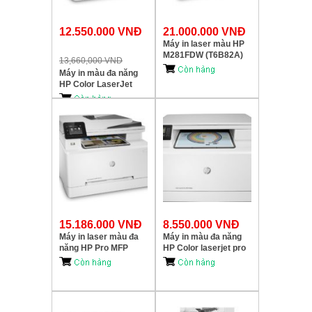
12.550.000 VNĐ
21.000.000 VNĐ
Máy in laser màu HP
M281FDW (T6B82A)
13,660,000 VND
Máy in màu đa năng
HP Color LaserJet
Pro MFP M280nw
(T6B80A)
15.186.000 VNĐ
8.550.000 VNĐ
Máy in laser màu đa
Máy in màu đa năng
năng HP Pro MFP
HP Color laserjet pro
M281FDN (T6B81A)
MFP M180N (T6B70A)