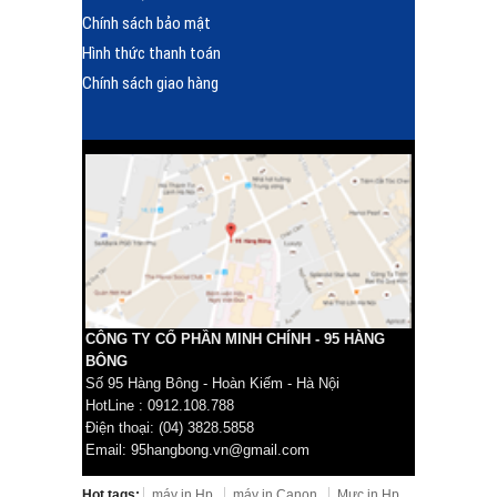
Chính sách bảo mật
Hình thức thanh toán
Chính sách giao hàng
CÔNG TY CỔ PHẦN MINH CHÍNH - 95 HÀNG
BÔNG
Số 95 Hàng Bông - Hoàn Kiếm - Hà Nội
HotLine : 0912.108.788
Điện thoại: (04) 3828.5858
Email: 95hangbong.vn@gmail.com
Hot tags:
máy in Hp
máy in Canon
Mực in Hp