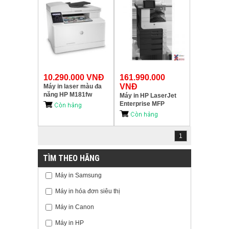
10.290.000 VNĐ
161.990.000
VNĐ
Máy in laser màu đa
năng HP M181fw
Máy in HP LaserJet
(T6B71A)
Enterprise MFP
M725z (CF068A)
1
TÌM THEO HÃNG
Máy in Samsung
Máy in hóa đơn siêu thị
Máy in Canon
Máy in HP