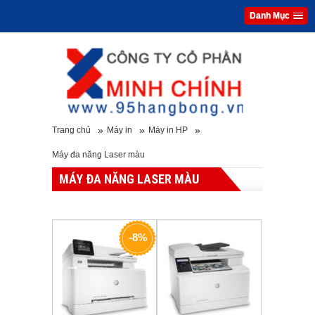
Danh Mục
»
»
»
Trang chủ
Máy in
Máy in HP
Máy đa năng Laser màu
MÁY ĐA NĂNG LASER MÀU
-8%