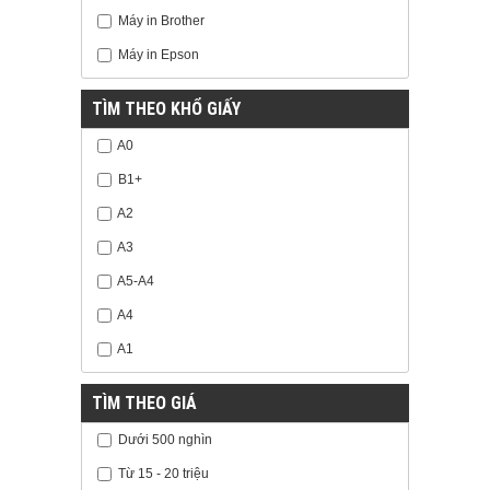
Máy in Brother
Máy in Epson
TÌM THEO KHỔ GIẤY
A0
B1+
A2
A3
A5-A4
A4
A1
TÌM THEO GIÁ
Dưới 500 nghìn
Từ 15 - 20 triệu