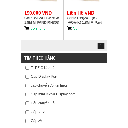
190.000 VNĐ
Liên Hệ VNĐ
CÁP DVI 24+1 -> VGA
Cable DVI(24+1)K-
1.8M M-PARD MH303
>VGA(K) 1.8M M-Pard
MH 303
1
TÌM THEO HÃNG
TYPE C kéo dài
Cáp Display Port
cáp chuyển đổi tín hiệu
Cáp mini DP và Display port
Đầu chuyển đổi
Cáp VGA
Cáp AV