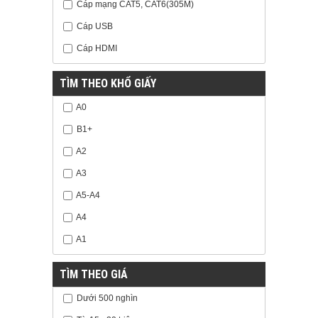
Cáp mạng CAT5, CAT6(305M)
Cáp USB
Cáp HDMI
TÌM THEO KHỔ GIẤY
A0
B1+
A2
A3
A5-A4
A4
A1
TÌM THEO GIÁ
Dưới 500 nghìn