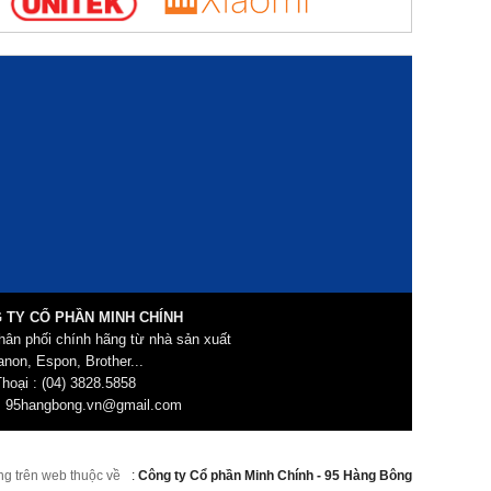
 TY CỔ PHẦN MINH CHÍNH
hân phối chính hãng từ nhà sản xuất
non, Espon, Brother...
hoại : (04) 3828.5858
: 95hangbong.vn@gmail.com
ng trên web thuộc về
:
Công ty Cổ phần Minh Chính - 95 Hàng Bông