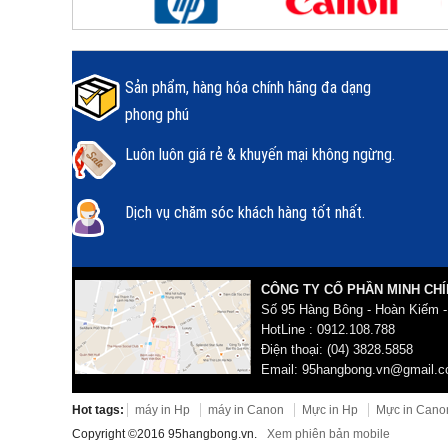
Sản phẩm, hàng hóa chính hãng đa dạng
phong phú
Luôn luôn giá rẻ & khuyến mại không ngừng.
Dịch vụ chăm sóc khách hàng tốt nhất.
CÔNG TY CỔ PHẦN MINH CHÍ
Số 95 Hàng Bông - Hoàn Kiếm -
HotLine : 0912.108.788
Điện thoại: (04) 3828.5858
Email: 95hangbong.vn@gmail.
Hot tags:
máy in Hp
máy in Canon
Mực in Hp
Mực in Cano
Copyright ©2016 95hangbong.vn.
Xem phiên bản mobile