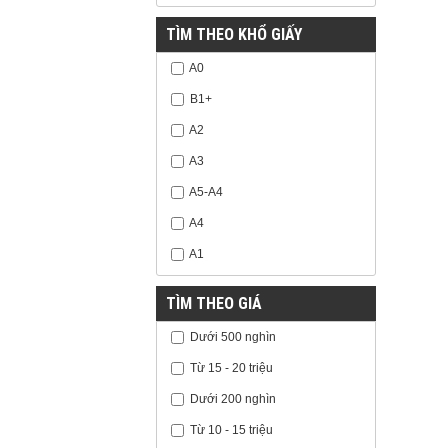
TÌM THEO KHỔ GIẤY
A0
B1+
A2
A3
A5-A4
A4
A1
TÌM THEO GIÁ
Dưới 500 nghìn
Từ 15 - 20 triệu
Dưới 200 nghìn
Từ 10 - 15 triệu