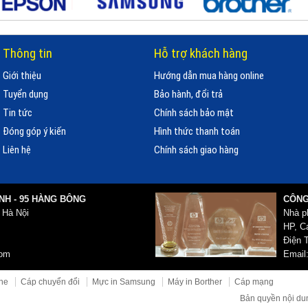
Thông tin
Hỗ trợ khách hàng
Giới thiệu
Hướng dẫn mua hàng online
Tuyển dụng
Bảo hành, đổi trả
Tin tức
Chính sách bảo mật
Đóng góp ý kiến
Hình thức thanh toán
Liên hệ
Chính sách giao hàng
NH - 95 HÀNG BÔNG
CÔNG
 Hà Nội
Nhà p
HP, Ca
Điện T
com
Email
ne
Cáp chuyển đổi
Mực in Samsung
Máy in Borther
Cáp mạng
Bản quyền nội du