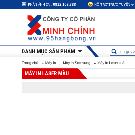
0912.108.788
PHẢN ÁNH DV :
HỖ TRỢ TRỰC TUYẾN
DANH MỤC SẢN PHẨM
»
»
»
Trang chủ
Máy in
Máy in Samsung
Máy in Laser màu
MÁY IN LASER MÀU