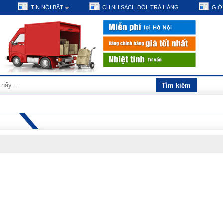
TIN NỔI BẬT
CHÍNH SÁCH ĐỔI, TRẢ HÀNG
GIỚI