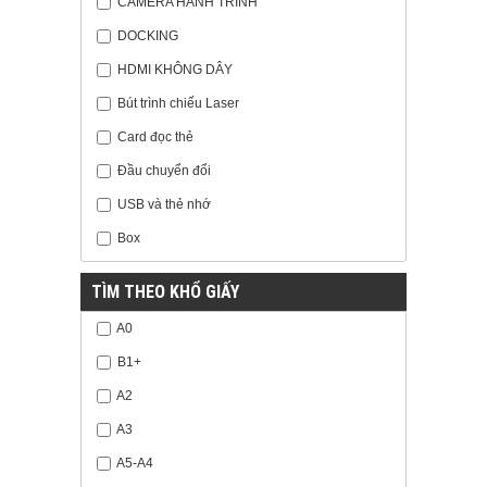
CAMERA HÀNH TRÌNH
DOCKING
HDMI KHÔNG DÂY
Bút trình chiếu Laser
Card đọc thẻ
Đầu chuyển đổi
USB và thẻ nhớ
Box
TÌM THEO KHỔ GIẤY
A0
B1+
A2
A3
A5-A4