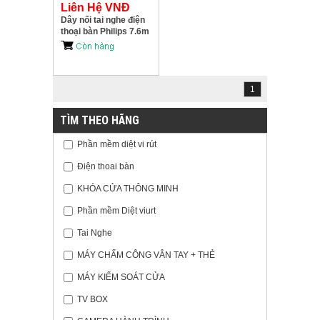
Liên Hệ VNĐ
Dây nối tai nghe điện
thoại bàn Philips 7.6m
SWL4165H/37
1
TÌM THEO HÃNG
Phần mềm diệt vi rút
Điện thoai bàn
KHÓA CỬA THÔNG MINH
Phần mềm Diệt viurt
Tai Nghe
MÁY CHẤM CÔNG VÂN TAY + THẺ
MÁY KIỂM SOÁT CỬA
TV BOX