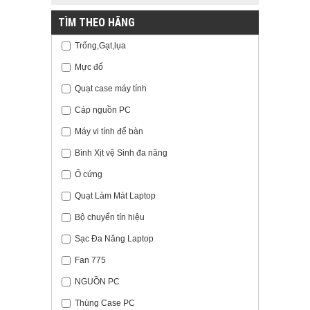
TÌM THEO HÃNG
Trống,Gạt,lụa
Mực đổ
Quạt case máy tính
Cáp nguồn PC
Máy vi tính để bàn
Bình Xịt vệ Sinh đa năng
Ổ cứng
Quạt Làm Mát Laptop
Bộ chuyển tín hiệu
Sạc Đa Năng Laptop
Fan 775
NGUỒN PC
Thùng Case PC