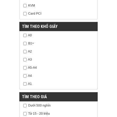
KVM
Card PCI
TÌM THEO KHỔ GIẤY
A0
B1+
A2
A3
A5-A4
A4
A1
TÌM THEO GIÁ
Dưới 500 nghìn
Từ 15 - 20 triệu