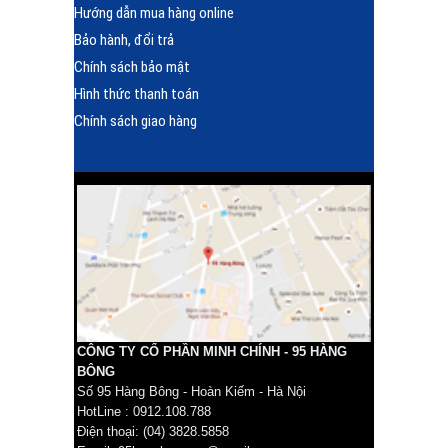
Hướng dẫn mua hàng online
Bảo hành, đổi trả
Chính sách bảo mật
Hình thức thanh toán
Chính sách giao hàng
CÔNG TY CỔ PHẦN MINH CHÍNH - 95 HÀNG
BÔNG
Số 95 Hàng Bông - Hoàn Kiếm - Hà Nội
HotLine : 0912.108.788
Điện thoại: (04) 3828.5858