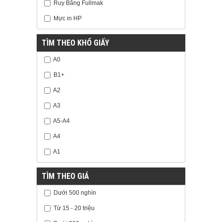
Ruy Băng Fullmak
Mực in HP
TÌM THEO KHỔ GIẤY
A0
B1+
A2
A3
A5-A4
A4
A1
TÌM THEO GIÁ
Dưới 500 nghìn
Từ 15 - 20 triệu