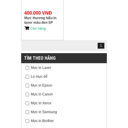
400.000 VNĐ
Mực thương hiệu in
laser màu đen SP
CE320A
1
TÌM THEO HÃNG
Mực in Laser
Lọ mực đổ
Mực in Epson
Mực in Canon
Mực in Xerox
Mực in Samsung
Mực in Brother