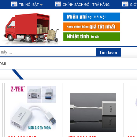
TIN NỔI BẬT
CHÍNH SÁCH ĐỔI, TRẢ HÀNG
GIỚI
DMI