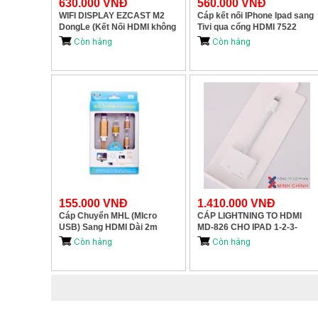
630.000 VNĐ
560.000 VNĐ
WIFI DISPLAY EZCAST M2
Cáp kết nối IPhone Ipad sang
DongLe (Kết Nối HDMI không
Tivi qua cổng HDMI 7522
dây)
155.000 VNĐ
1.410.000 VNĐ
Cáp Chuyển MHL (MIcro
CÁP LIGHTNING TO HDMI
USB) Sang HDMI Dài 2m
MD-826 CHO IPAD 1-2-3-
WT007
4/IPAD MINI/IPAD AIR 1-2/
IP5/IP5S/IP5C/IP6/IP6S PLUS
CHÍNH HÃNG APPLE