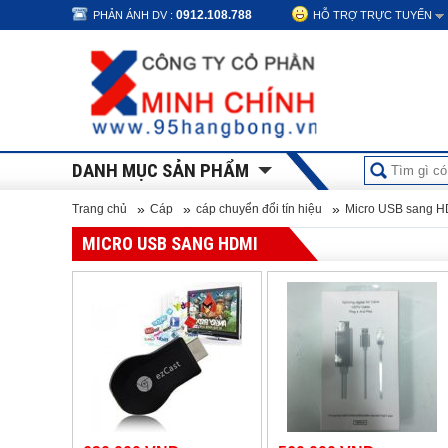
0912.108.788
PHẢN ÁNH DV :
HỖ TRỢ TRỰC TUYẾN
DANH MỤC SẢN PHẨM
»
»
»
Trang chủ
Cáp
cáp chuyển đổi tín hiệu
Micro USB sang H
MICRO USB SANG HDMI