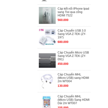
Cáp kết nối IPhone Ipad
sang Tivi qua cổng
HDMI 7522
560.000
Cáp Chuyển USB 3.0
Sang VGA Z-TEK (ZY-
197)
680.000
Cáp Chuyển Micro USB
Sang VGA Z-TEK (ZY-
091)
450.000
Cáp Chuyển MHL
(Micro USB) sang HDMI
2m WT004
130.000
Cáp Chuyển MHL
(MIcro USB) Sang HDMI
Dài 2m WT007
155.000