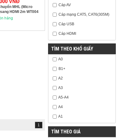
.000 VNĐ
Cáp AV
huyển MHL (Micro
 sang HDMI 2m WT004
Cáp mạng CAT5, CAT6(305M)
Cáp USB
Cáp HDMI
TÌM THEO KHỔ GIẤY
A0
B1+
A2
A3
A5-A4
A4
A1
1
TÌM THEO GIÁ