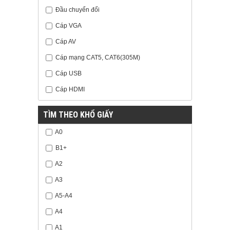
Đầu chuyển đổi
Cáp VGA
Cáp AV
Cáp mạng CAT5, CAT6(305M)
Cáp USB
Cáp HDMI
TÌM THEO KHỔ GIẤY
A0
B1+
A2
A3
A5-A4
A4
A1