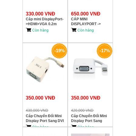
330.000 VNĐ
650.000 VNĐ
Cáp mini DisplayPort-
CÁP MINI
>HDMI+VGA 0.2m
DISPLAYPORT ->
MD123 M-PARD
HDMI + DVI + VGA +
AUDIO UNITEK (Y-
6354)
-19%
-17%
350.000 VNĐ
350.000 VNĐ
430,000 VND
420,000 VND
Cáp Chuyển Đổi Mini
Cáp Chuyển Đổi Mini
Display Port Sang DVI
Display Port Sang
+ HDMI + Display Port
VGA Z-TEK (ZY-038)
Z-TEK (ZY-030)