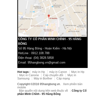
CÔNG TY CỔ PHẦN MINH CHÍNH - 95 HÀNG
BÔNG
Số 95 Hàng Bông - Hoàn Kiếm - Hà Nội
HotLine : 0912.108.788
Điện thoại: (04) 3828.5858
Email: 95hangbong.vn@gmail.com
Hot tags:
máy in Hp
máy in Canon
Mực in Hp
Mực in Canone
Cáp chuyển đổi
Mực in
Samsung
Máy in Borther
Cáp mạng
Copyright ©2016 95hangbong.vn.
Xem phiên bản
mobile
Bản quyền nội dung trên web thuộc về
:
Công ty Cổ
phần Minh Chính - 95 Hàng Bông