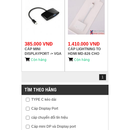
385.000 VNĐ
1.410.000 VNĐ
CÁP MINI
CÁP LIGHTNING TO
DISPLAYPORT -> VGA
HDMI MD-826 CHO
+ HDMI UNITEK (Y-
IPAD 1-2-3-4/IPAD
6328BK)
MINI/IPAD AIR 1-2/
IP5/IP5S/IP5C/IP6/IP6S
PLUS CHÍNH HÃNG
APPLE
1
TÌM THEO HÃNG
TYPE C kéo dài
Cáp Display Port
cáp chuyển đổi tín hiệu
Cáp mini DP và Display port