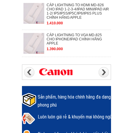
CÁP LIGHTNING TO HDMI MD-826
CHO IPAD 1-2-3-4/IPAD MINI/IPAD AIR
1-2/ IP5/IP5S/IP5C/IP6/IP6S PLUS
CHÍNH HÃNG APPLE
1.410.000
CÁP LIGHTNING TO VGA MD-825
CHO IPHONE/IPAD CHÍNH HÃNG
APPLE
1.390.000
Sản phẩm, hàng hóa chính hãng đa dạng
phong phú
Luôn luôn giá rẻ & khuyến mại không ngừng.