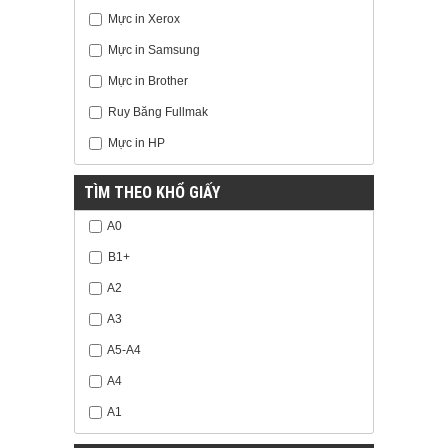
Mực in Xerox
Mực in Samsung
Mực in Brother
Ruy Băng Fullmak
Mực in HP
TÌM THEO KHỔ GIẤY
A0
B1+
A2
A3
A5-A4
A4
A1