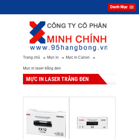
Danh Mục
»
»
»
Trang chủ
Mực in
Mực in Canon
Mực in laser trắng đen
MỰC IN LASER TRẮNG ĐEN