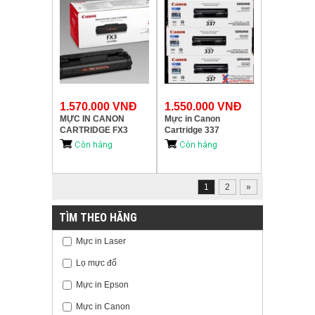
1.570.000 VNĐ
1.550.000 VNĐ
MỰC IN CANON
Mực in Canon
CARTRIDGE FX3
Cartridge 337
1
2
»
TÌM THEO HÃNG
Mực in Laser
Lọ mực đổ
Mực in Epson
Mực in Canon