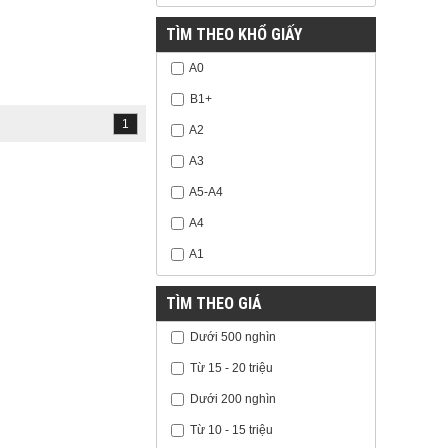
TÌM THEO KHỔ GIẤY
A0
B1+
1
A2
A3
A5-A4
A4
A1
TÌM THEO GIÁ
Dưới 500 nghìn
Từ 15 - 20 triệu
Dưới 200 nghìn
Từ 10 - 15 triệu