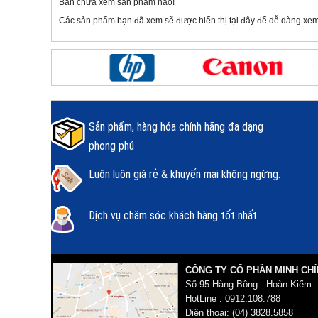
Bạn chưa xem sản phẩm nào!
Các sản phẩm bạn đã xem sẽ được hiển thị tại đây để dễ dàng xem
Sản phẩm, hàng hóa chính hãng đa dạng
phong phú
Luôn luôn giá rẻ & khuyến mại không ngừng.
Dịch vụ chăm sóc khách hàng tốt nhất.
CÔNG TY CỔ PHẦN MINH CHÍ
Số 95 Hàng Bông - Hoàn Kiếm -
HotLine : 0912.108.788
Điện thoại: (04) 3828.5858