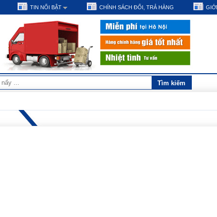
TIN NỔI BẬT
CHÍNH SÁCH ĐỔI, TRẢ HÀNG
GIỚI