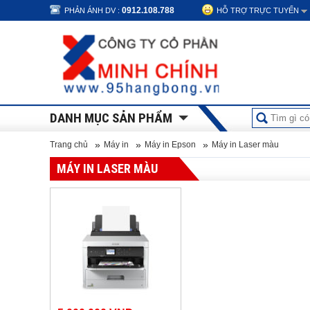
0912.108.788
PHẢN ÁNH DV :
HỖ TRỢ TRỰC TUYẾN
DANH MỤC SẢN PHẨM
»
»
»
Trang chủ
Máy in
Máy in Epson
Máy in Laser màu
MÁY IN LASER MÀU