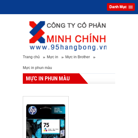
Danh Mục
»
»
»
Trang chủ
Mực in
Mực in Brother
Mực in phun màu
MỰC IN PHUN MÀU