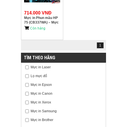
714.000 VNĐ
Mực in Phun màu HP
75 (CB337WA) – Mực
màu
1
TÌM THEO HÃNG
Mực in Laser
Lọ mực đổ
Mực in Epson
Mực in Canon
Mực in Xerox
Mực in Samsung
Mực in Brother