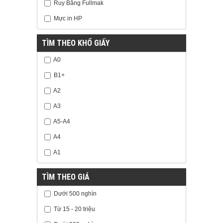
Ruy Băng Fullmak
Mực in HP
TÌM THEO KHỔ GIẤY
A0
B1+
A2
A3
A5-A4
A4
A1
TÌM THEO GIÁ
Dưới 500 nghìn
Từ 15 - 20 triệu