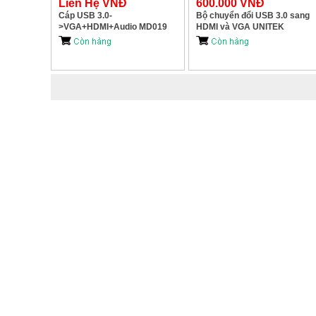
Liên Hệ VNĐ
600.000 VNĐ
Cáp USB 3.0-
Bộ chuyển đổi USB 3.0 sang
>VGA+HDMI+Audio MD019
HDMI và VGA UNITEK
M-PARD
V1304A