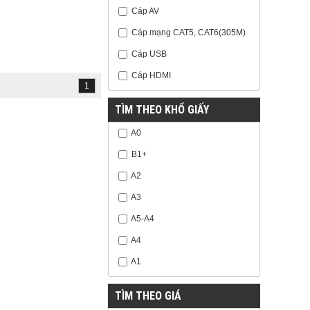
Cáp AV
Cáp mạng CAT5, CAT6(305M)
Cáp USB
Cáp HDMI
1
TÌM THEO KHỔ GIẤY
A0
B1+
A2
A3
A5-A4
A4
A1
TÌM THEO GIÁ