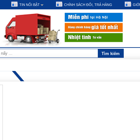
TIN NỔI BẬT
CHÍNH SÁCH ĐỔI, TRẢ HÀNG
GIỚI