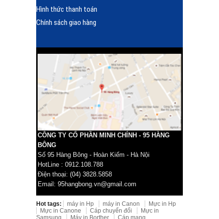
Hình thức thanh toán
Chính sách giao hàng
CÔNG TY CỔ PHẦN MINH CHÍNH - 95 HÀNG
BÔNG
Số 95 Hàng Bông - Hoàn Kiếm - Hà Nội
HotLine : 0912.108.788
Điện thoại: (04) 3828.5858
Email: 95hangbong.vn@gmail.com
Hot tags:
máy in Hp
máy in Canon
Mực in Hp
Mực in Canone
Cáp chuyển đổi
Mực in
Samsung
Máy in Borther
Cáp mạng