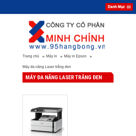
Danh Mục
»
»
»
Trang chủ
Máy in
Máy in Epson
Máy đa năng Laser trắng đen
MÁY ĐA NĂNG LASER TRẮNG ĐEN