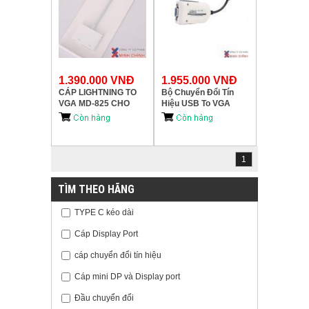
1.390.000 VNĐ
1.955.000 VNĐ
CÁP LIGHTNING TO
Bộ Chuyển Đổi Tín
VGA MD-825 CHO
Hiệu USB To VGA
IPHONE/IPAD CHÍNH
Dtech (DT-6510)
HÃNG APPLE
chuẩn ,giá rẻ.
1
TÌM THEO HÃNG
TYPE C kéo dài
Cáp Display Port
cáp chuyển đổi tín hiệu
Cáp mini DP và Display port
Đầu chuyển đổi