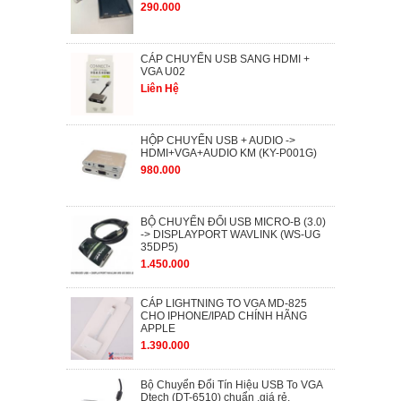
290.000
CÁP CHUYỂN USB SANG HDMI +
VGA U02
Liên Hệ
HỘP CHUYỂN USB + AUDIO ->
HDMI+VGA+AUDIO KM (KY-P001G)
980.000
BỘ CHUYỂN ĐỔI USB MICRO-B (3.0)
-> DISPLAYPORT WAVLINK (WS-UG
35DP5)
1.450.000
CÁP LIGHTNING TO VGA MD-825
CHO IPHONE/IPAD CHÍNH HÃNG
APPLE
1.390.000
Bộ Chuyển Đổi Tín Hiệu USB To VGA
Dtech (DT-6510) chuẩn ,giá rẻ.