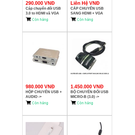
290.000 VNĐ
Liên Hệ VNĐ
Cáp chuyển đổi USB
CÁP CHUYỂN USB
3.0 to HDMI và VGA
SANG HDMI + VGA
U02
980.000 VNĐ
1.450.000 VNĐ
HỘP CHUYỂN USB +
BỘ CHUYỂN ĐỔI USB
AUDIO ->
MICRO-B (3.0) ->
HDMI+VGA+AUDIO
DISPLAYPORT
KM (KY-P001G)
WAVLINK (WS-UG
35DP5)