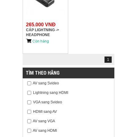
265.000 VNĐ
CÁP LIGHTNING ->
HEADPHONE
LIGHTNING +
CHARGING UNITEK
M102A
1
TÌM THEO HÃNG
AV sang Svideo
Lightning sang HDMI
VGA sang Svideo
HDMI sang AV
AV sang VGA
AV sang HDMI