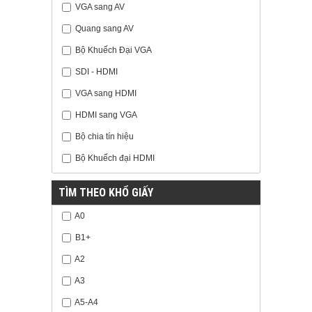
VGA sang AV
Quang sang AV
Bộ Khuếch Đại VGA
SDI - HDMI
VGA sang HDMI
HDMI sang VGA
Bộ chia tín hiệu
Bộ Khuếch đại HDMI
TÌM THEO KHỔ GIẤY
A0
B1+
A2
A3
A5-A4