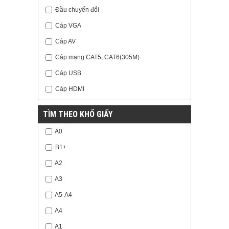
Đầu chuyển đổi
Cáp VGA
Cáp AV
Cáp mạng CAT5, CAT6(305M)
Cáp USB
Cáp HDMI
TÌM THEO KHỔ GIẤY
A0
B1+
A2
A3
A5-A4
A4
A1