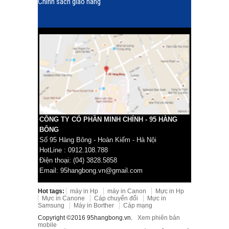
Chính sách giao hàng
CÔNG TY CỔ PHẦN MINH CHÍNH - 95 HÀNG
BÔNG
Số 95 Hàng Bông - Hoàn Kiếm - Hà Nội
HotLine : 0912.108.788
Điện thoại: (04) 3828.5858
Email: 95hangbong.vn@gmail.com
Hot tags:
máy in Hp
máy in Canon
Mực in Hp
Mực in Canone
Cáp chuyển đổi
Mực in
Samsung
Máy in Borther
Cáp mạng
Copyright ©2016 95hangbong.vn.
Xem phiên bản
mobile