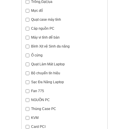
Trống,Gạt,lụa
Mực đổ
Quạt case máy tính
Cáp nguồn PC
Máy vi tính để bàn
Bình Xịt vệ Sinh đa năng
Ổ cứng
Quạt Làm Mát Laptop
Bộ chuyển tín hiệu
Sạc Đa Năng Laptop
Fan 775
NGUỒN PC
Thùng Case PC
KVM
Card PCI