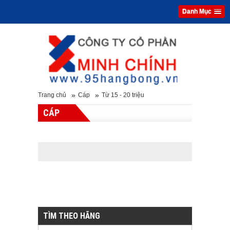
Danh Mục
»
»
Trang chủ
Cáp
Từ 15 - 20 triệu
CÁP
TÌM THEO HÃNG