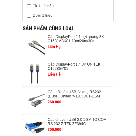
Từ 1 - 2 triệu
Dưới 1 triệu
SẢN PHẨM CÙNG LOẠI
Cáp DisplayPort 2.1 sợi quang 8K
C1631ABK01-10m/20m/30m
Liên Hệ
Cáp DisplayPort 1.4 8K UNITEK
C1628GY01
Liên Hệ
Cáp nối tiếp USB-A sang RS232
(DB9F) Unitek Y-1105D01-1.5M
260.000
Cáp chuyển USB 2.0 1,8M TO COM
RS 232 Z-TEK ZE394C
300.000