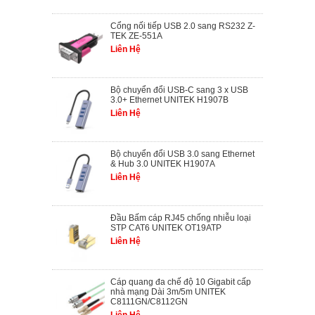
Cổng nối tiếp USB 2.0 sang RS232 Z-
TEK ZE-551A
Liên Hệ
Bộ chuyển đổi USB-C sang 3 x USB
3.0+ Ethernet UNITEK H1907B
Liên Hệ
Bộ chuyển đổi USB 3.0 sang Ethernet
& Hub 3.0 UNITEK H1907A
Liên Hệ
Đầu Bấm cáp RJ45 chống nhiễu loại
STP CAT6 UNITEK OT19ATP
Liên Hệ
Cáp quang đa chế độ 10 Gigabit cấp
nhà mạng Dài 3m/5m UNITEK
C8111GN/C8112GN