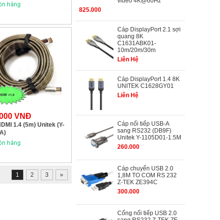
video 4K@60Hz
825.000
Cáp DisplayPort 2.1 sợi
quang 8K
C1631ABK01-
10m/20m/30m
Liên Hệ
Cáp DisplayPort 1.4 8K
UNITEK C1628GY01
Liên Hệ
.000 VNĐ
Cáp nối tiếp USB-A
DMI 1.4 (5m) Unitek (Y-
sang RS232 (DB9F)
A)
Unitek Y-1105D01-1.5M
260.000
Cáp chuyển USB 2.0
1
2
3
»
1,8M TO COM RS 232
Z-TEK ZE394C
300.000
Cổng nối tiếp USB 2.0