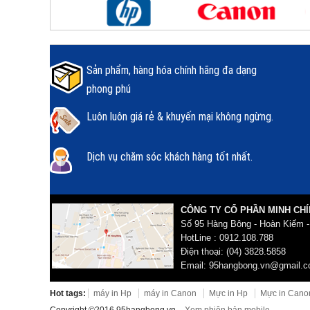
Sản phẩm, hàng hóa chính hãng đa dạng
phong phú
Luôn luôn giá rẻ & khuyến mại không ngừng.
Dịch vụ chăm sóc khách hàng tốt nhất.
CÔNG TY CỔ PHẦN MINH CHÍ
Số 95 Hàng Bông - Hoàn Kiếm -
HotLine : 0912.108.788
Điện thoại: (04) 3828.5858
Email: 95hangbong.vn@gmail.
Hot tags:
máy in Hp
máy in Canon
Mực in Hp
Mực in Cano