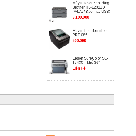
Máy in laser đen trắng
Brother HL-L2321D
(A4/A5/ Đảo mặt/ USB)
3.100.000
Máy in hóa đơn nhiệt
PRP 085
500.000
Epson SureColor SC-
T5430 – khổ 36”
Liên Hệ