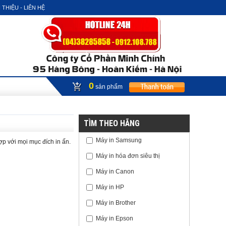
 THIỆU - LIÊN HỆ
0
sản phẩm
TÌM THEO HÃNG
Máy in Samsung
ợp với mọi mục đích in ấn.
Máy in hóa đơn siêu thị
Máy in Canon
Máy in HP
Máy in Brother
Máy in Epson