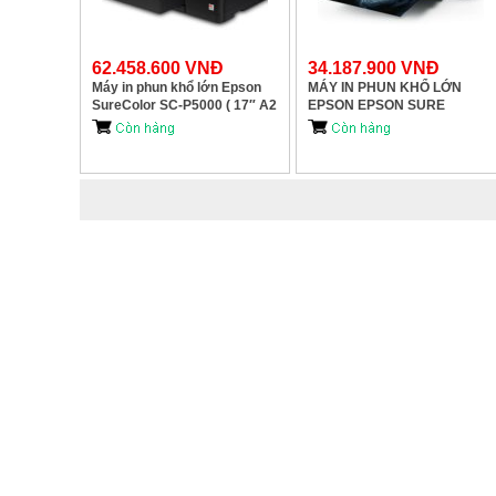
62.458.600 VNĐ
34.187.900 VNĐ
Máy in phun khổ lớn Epson
MÁY IN PHUN KHỔ LỚN
SureColor SC-P5000 ( 17″ A2
EPSON EPSON SURE
)
COLOR SC P807 – Khổ A2