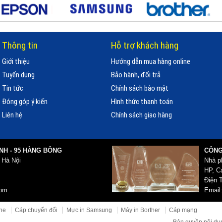
Thông tin
Hỗ trợ khách hàng
Giới thiệu
Hướng dẫn mua hàng online
Tuyển dụng
Bảo hành, đổi trả
Tin tức
Chính sách bảo mật
Đóng góp ý kiến
Hình thức thanh toán
Liên hệ
Chính sách giao hàng
NH - 95 HÀNG BÔNG
CÔNG
 Hà Nội
Nhà p
HP, Ca
Điện T
com
Email
ne
Cáp chuyển đổi
Mực in Samsung
Máy in Borther
Cáp mạng