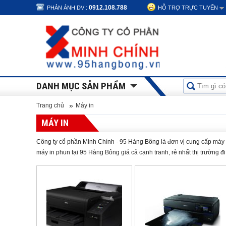
0912.108.788
PHẢN ÁNH DV :
HỖ TRỢ TRỰC TUYẾN
DANH MỤC SẢN PHẨM
»
Trang chủ
Máy in
MÁY IN
Công ty cổ phần Minh Chính - 95 Hàng Bông là đơn vị cung cấp máy in 
máy in phun tại 95 Hàng Bông giá cả cạnh tranh, rẻ nhất thị trường đ