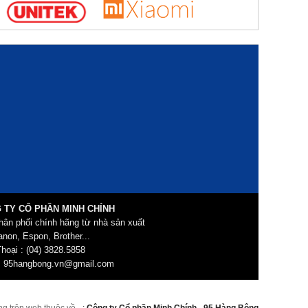
 TY CỔ PHẦN MINH CHÍNH
hân phối chính hãng từ nhà sản xuất
non, Espon, Brother...
hoại : (04) 3828.5858
: 95hangbong.vn@gmail.com