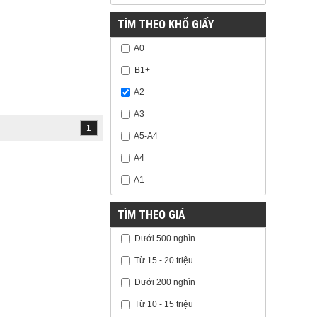
TÌM THEO KHỔ GIẤY
A0
B1+
A2
A3
1
A5-A4
A4
A1
TÌM THEO GIÁ
Dưới 500 nghìn
Từ 15 - 20 triệu
Dưới 200 nghìn
Từ 10 - 15 triệu