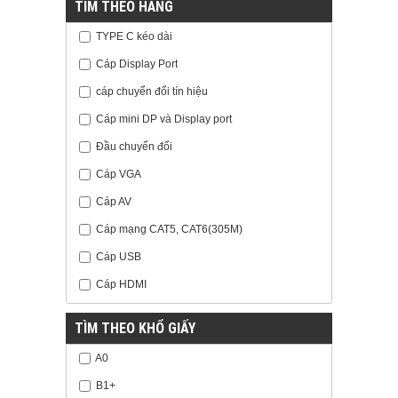
TÌM THEO HÃNG
TYPE C kéo dài
Cáp Display Port
cáp chuyển đổi tín hiệu
Cáp mini DP và Display port
Đầu chuyển đổi
Cáp VGA
Cáp AV
Cáp mạng CAT5, CAT6(305M)
Cáp USB
Cáp HDMI
TÌM THEO KHỔ GIẤY
A0
B1+