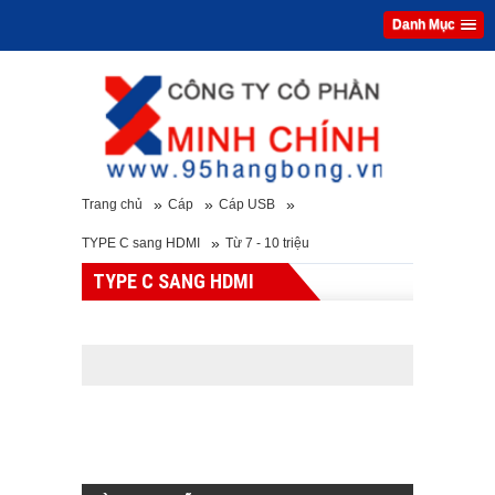
Danh Mục
»
»
»
Trang chủ
Cáp
Cáp USB
»
TYPE C sang HDMI
Từ 7 - 10 triệu
TYPE C SANG HDMI