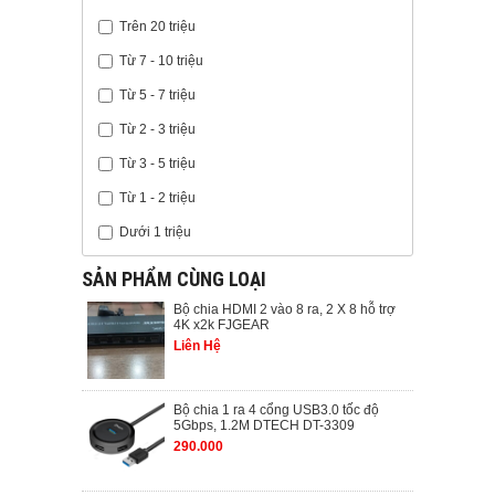
Trên 20 triệu
Từ 7 - 10 triệu
Từ 5 - 7 triệu
Từ 2 - 3 triệu
Từ 3 - 5 triệu
Từ 1 - 2 triệu
Dưới 1 triệu
SẢN PHẨM CÙNG LOẠI
Bộ chia HDMI 2 vào 8 ra, 2 X 8 hỗ trợ
4K x2k FJGEAR
Liên Hệ
Bộ chia 1 ra 4 cổng USB3.0 tốc độ
5Gbps, 1.2M DTECH DT-3309
290.000