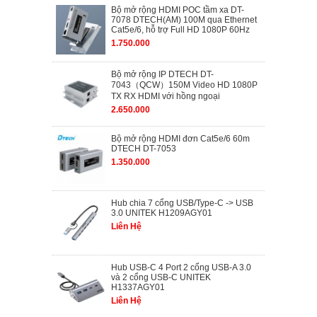
Bộ mở rộng HDMI POC tầm xa DT-
7078 DTECH(AM) 100M qua Ethernet
Cat5e/6, hỗ trợ Full HD 1080P 60Hz
1.750.000
Bộ mở rộng IP DTECH DT-
7043（QCW）150M Video HD 1080P
TX RX HDMI với hồng ngoại
2.650.000
Bộ mở rộng HDMI đơn Cat5e/6 60m
DTECH DT-7053
1.350.000
Hub chia 7 cổng USB/Type-C -> USB
3.0 UNITEK H1209AGY01
Liên Hệ
Hub USB-C 4 Port 2 cổng USB-A 3.0
và 2 cổng USB-C UNITEK
H1337AGY01
Liên Hệ