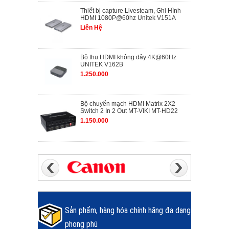
Thiết bị capture Livesteam, Ghi Hình
HDMI 1080P@60hz Unitek V151A
Liên Hệ
Bộ thu HDMI không dây 4K@60Hz
UNITEK V162B
1.250.000
Bộ chuyển mạch HDMI Matrix 2X2
Switch 2 In 2 Out MT-VIKI MT-HD22
1.150.000
Sản phẩm, hàng hóa chính hãng đa dạng
phong phú