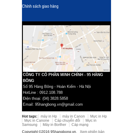
Chính sách giao hàng
CÔNG TY CỔ PHẦN MINH CHÍNH - 95 HÀNG
BÔNG
Số 95 Hàng Bông - Hoàn Kiếm - Hà Nội
HotLine : 0912.108.788
Điện thoại: (04) 3828.5858
Email: 95hangbong.vn@gmail.com
Hot tags:
máy in Hp
máy in Canon
Mực in Hp
Mực in Canone
Cáp chuyển đổi
Mực in
Samsung
Máy in Borther
Cáp mạng
Copyright ©2016 95hangbong.vn.
Xem phiên bản