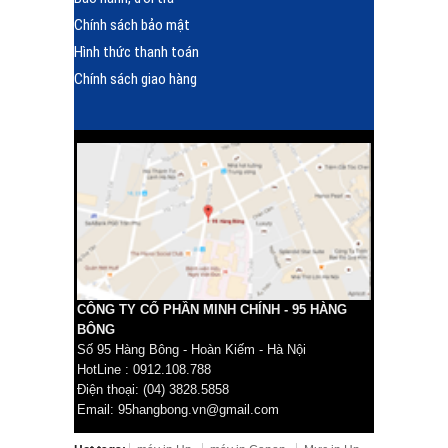
Chính sách bảo mật
Hình thức thanh toán
Chính sách giao hàng
CÔNG TY CỔ PHẦN MINH CHÍNH - 95 HÀNG
BÔNG
Số 95 Hàng Bông - Hoàn Kiếm - Hà Nội
HotLine : 0912.108.788
Điện thoại: (04) 3828.5858
Email: 95hangbong.vn@gmail.com