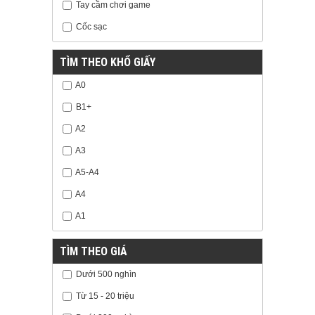
Tay cầm chơi game
Cốc sạc
TÌM THEO KHỔ GIẤY
A0
B1+
A2
A3
A5-A4
A4
A1
TÌM THEO GIÁ
Dưới 500 nghìn
Từ 15 - 20 triệu