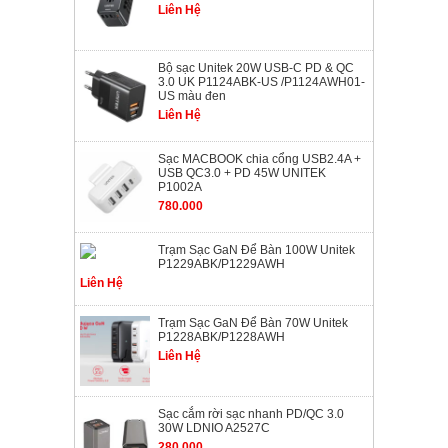
Liên Hệ
Bộ sạc Unitek 20W USB-C PD & QC
3.0 UK P1124ABK-US /P1124AWH01-
US màu đen
Liên Hệ
Sạc MACBOOK chia cổng USB2.4A +
USB QC3.0 + PD 45W UNITEK
P1002A
780.000
Trạm Sạc GaN Để Bàn 100W Unitek
P1229ABK/P1229AWH
Liên Hệ
Trạm Sạc GaN Để Bàn 70W Unitek
P1228ABK/P1228AWH
Liên Hệ
Sạc cắm rời sạc nhanh PD/QC 3.0
30W LDNIO A2527C
280.000