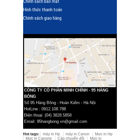
Chính sách bảo mật
Hình thức thanh toán
Chính sách giao hàng
CÔNG TY CỔ PHẦN MINH CHÍNH - 95 HÀNG
BÔNG
Số 95 Hàng Bông - Hoàn Kiếm - Hà Nội
HotLine : 0912.108.788
Điện thoại: (04) 3828.5858
Email: 95hangbong.vn@gmail.com
Hot tags:
máy in Hp
máy in Canon
Mực in Hp
Mực in Canone
Cáp chuyển đổi
Mực in