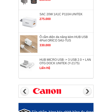
SẠC 20W 1A1C P110A UNITEK
275.000
Ổ cắm điện đa năng kèm HUB USB
4Port ORICO S4U-TUS
330.000
HUB MICRO USB -> 3 USB 2.0 + LAN
OTG DOCK UNITEK (Y-2175)
Liên Hệ