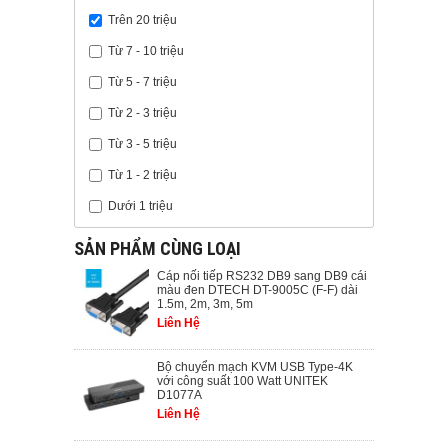
Trên 20 triệu
Từ 7 - 10 triệu
Từ 5 - 7 triệu
Từ 2 - 3 triệu
Từ 3 - 5 triệu
Từ 1 - 2 triệu
Dưới 1 triệu
SẢN PHẨM CÙNG LOẠI
Cáp nối tiếp RS232 DB9 sang DB9 cái
màu đen DTECH DT-9005C (F-F) dài
1.5m, 2m, 3m, 5m
Liên Hệ
Bộ chuyển mạch KVM USB Type-4K
với công suất 100 Watt UNITEK
D1077A
Liên Hệ