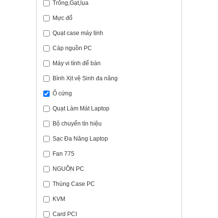
Trống,Gạt,lụa
Mực đổ
Quạt case máy tính
Cáp nguồn PC
Máy vi tính để bàn
Bình Xịt vệ Sinh đa năng
Ổ cứng
Quạt Làm Mát Laptop
Bộ chuyển tín hiệu
Sạc Đa Năng Laptop
Fan 775
NGUỒN PC
Thùng Case PC
KVM
Card PCI