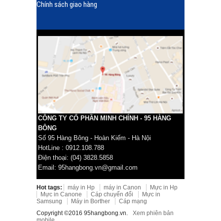
Chính sách giao hàng
CÔNG TY CỔ PHẦN MINH CHÍNH - 95 HÀNG
BÔNG
Số 95 Hàng Bông - Hoàn Kiếm - Hà Nội
HotLine : 0912.108.788
Điện thoại: (04) 3828.5858
Email: 95hangbong.vn@gmail.com
Hot tags:
máy in Hp
máy in Canon
Mực in Hp
Mực in Canone
Cáp chuyển đổi
Mực in
Samsung
Máy in Borther
Cáp mạng
Copyright ©2016 95hangbong.vn.
Xem phiên bản
mobile