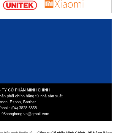
 TY CỔ PHẦN MINH CHÍNH
hân phối chính hãng từ nhà sản xuất
non, Espon, Brother...
hoại : (04) 3828.5858
: 95hangbong.vn@gmail.com