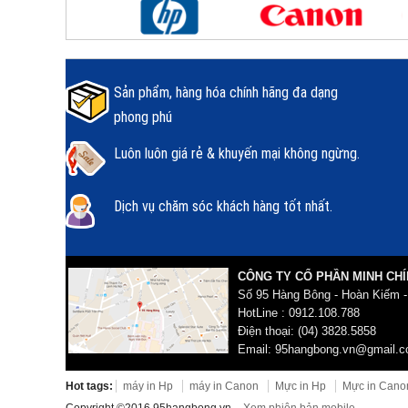
Sản phẩm, hàng hóa chính hãng đa dạng
phong phú
Luôn luôn giá rẻ & khuyến mại không ngừng.
Dịch vụ chăm sóc khách hàng tốt nhất.
CÔNG TY CỔ PHẦN MINH CHÍ
Số 95 Hàng Bông - Hoàn Kiếm -
HotLine : 0912.108.788
Điện thoại: (04) 3828.5858
Email: 95hangbong.vn@gmail.
Hot tags:
máy in Hp
máy in Canon
Mực in Hp
Mực in Cano