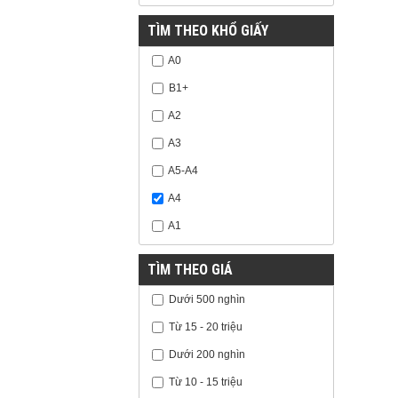
TÌM THEO KHỔ GIẤY
A0
B1+
A2
A3
A5-A4
A4
A1
TÌM THEO GIÁ
Dưới 500 nghìn
Từ 15 - 20 triệu
Dưới 200 nghìn
Từ 10 - 15 triệu