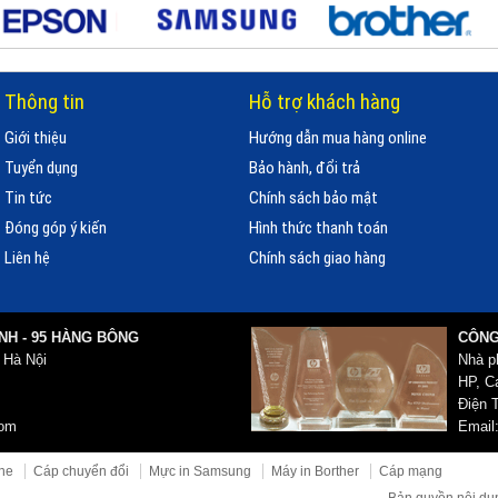
Thông tin
Hỗ trợ khách hàng
Giới thiệu
Hướng dẫn mua hàng online
Tuyển dụng
Bảo hành, đổi trả
Tin tức
Chính sách bảo mật
Đóng góp ý kiến
Hình thức thanh toán
Liên hệ
Chính sách giao hàng
NH - 95 HÀNG BÔNG
CÔNG
 Hà Nội
Nhà p
HP, Ca
Điện T
com
Email
ne
Cáp chuyển đổi
Mực in Samsung
Máy in Borther
Cáp mạng