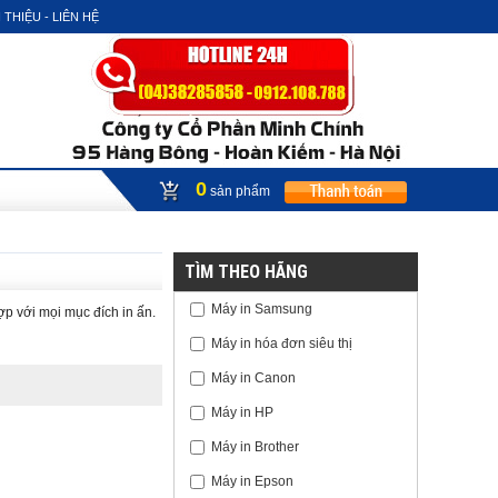
 THIỆU - LIÊN HỆ
0
sản phẩm
TÌM THEO HÃNG
Máy in Samsung
ợp với mọi mục đích in ấn.
Máy in hóa đơn siêu thị
Máy in Canon
Máy in HP
Máy in Brother
Máy in Epson