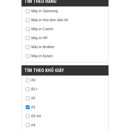
TÌM THEO HÃNG
Máy in Samsung
Máy in hóa đơn siêu thị
Máy in Canon
Máy in HP
Máy in Brother
Máy in Epson
TÌM THEO KHỔ GIẤY
A0
B1+
A2
A3
A5-A4
A4