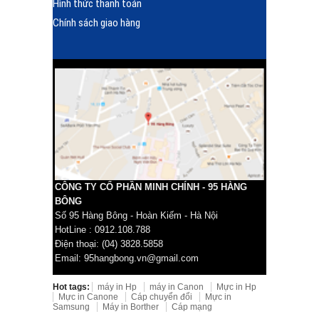
Hình thức thanh toán
Chính sách giao hàng
CÔNG TY CỔ PHẦN MINH CHÍNH - 95 HÀNG
BÔNG
Số 95 Hàng Bông - Hoàn Kiếm - Hà Nội
HotLine : 0912.108.788
Điện thoại: (04) 3828.5858
Email: 95hangbong.vn@gmail.com
Hot tags:
máy in Hp
máy in Canon
Mực in Hp
Mực in Canone
Cáp chuyển đổi
Mực in
Samsung
Máy in Borther
Cáp mạng