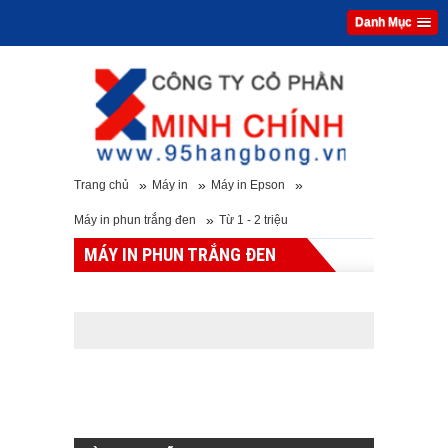
Danh Mục
»
»
»
Trang chủ
Máy in
Máy in Epson
»
Máy in phun trắng đen
Từ 1 - 2 triệu
MÁY IN PHUN TRẮNG ĐEN