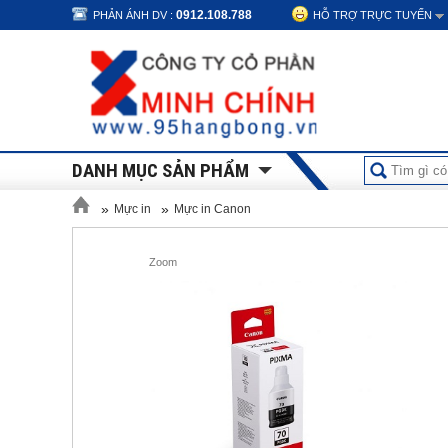
0912.108.788
PHẢN ÁNH DV :
HỖ TRỢ TRỰC TUYẾN
DANH MỤC SẢN PHẨM
»
»
Mực in
Mực in Canon
Zoom