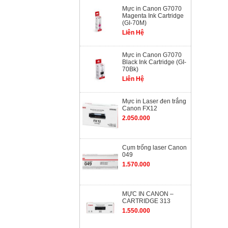
Mực in Canon G7070
Magenta Ink Cartridge
(GI-70M)
Liên Hệ
Mực in Canon G7070
Black Ink Cartridge (GI-
70Bk)
Liên Hệ
Mực in Laser đen trắng
Canon FX12
2.050.000
Cụm trống laser Canon
049
1.570.000
MỰC IN CANON –
CARTRIDGE 313
1.550.000