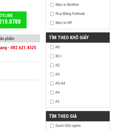
Mực in Brother
Ruy Băng Fullmak
OTLINE
210.8788
Mực in HP
TÌM THEO KHỔ GIẤY
 sản phẩm
A0
mạng - 082.621.4325
B1+
A2
A3
A5-A4
A4
A1
TÌM THEO GIÁ
Dưới 500 nghìn