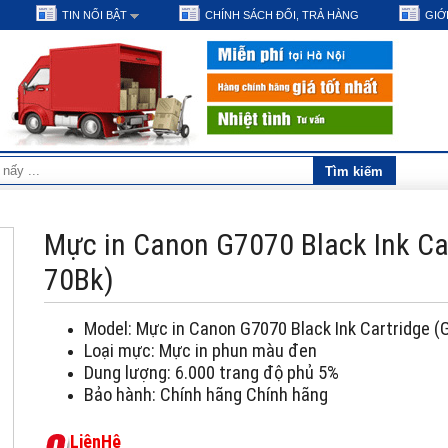
TIN NỔI BẬT
CHÍNH SÁCH ĐỔI, TRẢ HÀNG
GIỚI
Mực in Canon G7070 Black Ink Car
70Bk)
Model: Mực in Canon G7070 Black Ink Cartridge (
Loại mực: Mực in phun màu đen
Dung lượng: 6.000 trang độ phủ 5%
Bảo hành: Chính hãng Chính hãng
L
i
ê
n
H
ệ