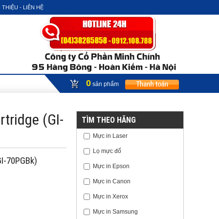
 THIỆU - LIÊN HỆ
0
sản phẩm
tridge (GI-
TÌM THEO HÃNG
Mực in Laser
Lọ mực đổ
GI-70PGBk)
Mực in Epson
Mực in Canon
Mực in Xerox
Mực in Samsung