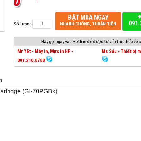
ĐẶT MUA NGAY
H
091.
Số Lượng:
NHANH CHÓNG, THUẬN TIỆN
Hãy gọi ngay vào Hotline để được tư vấn trực tiếp về
Mr Yết - Máy in, Mực in HP -
Ms Sáu - Thiết bị 
091.210.8788
m
artridge (GI-70PGBk)