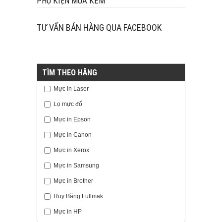
PHỤ KIỆN MUA KÈM
TƯ VẤN BÁN HÀNG QUA FACEBOOK
TÌM THEO HÃNG
Mực in Laser
Lọ mực đổ
Mực in Epson
Mực in Canon
Mực in Xerox
Mực in Samsung
Mực in Brother
Ruy Băng Fullmak
Mực in HP