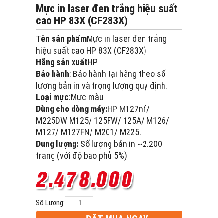
Mực in laser đen trắng hiệu suất
cao HP 83X (CF283X)
Tên sản phẩm
Mực in laser đen trắng
hiệu suất cao HP 83X (CF283X)
Hãng sản xuất
HP
Bảo hành
: Bảo hành tại hãng theo số
lượng bản in và trọng lượng quy định.
Loại mực
:Mực màu
Dùng cho dòng máy:
HP M127nf/
M225DW M125/ 125FW/ 125A/ M126/
M127/ M127FN/ M201/ M225.
Dung lượng:
Số lượng bản in ~2.200
trang (với độ bao phủ 5%)
Số Lượng: