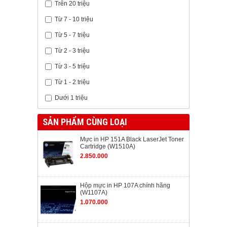
Trên 20 triệu
Từ 7 - 10 triệu
Từ 5 - 7 triệu
Từ 2 - 3 triệu
Từ 3 - 5 triệu
Từ 1 - 2 triệu
Dưới 1 triệu
SẢN PHẨM CÙNG LOẠI
Mực in HP 151A Black LaserJet Toner
Cartridge (W1510A)
2.850.000
Hộp mực in HP 107A chính hãng
(W1107A)
1.070.000