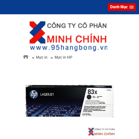
Danh Mục
»
»
Mực in
Mực in HP