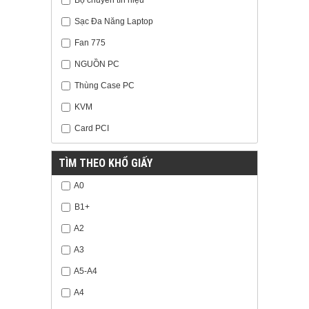
Sạc Đa Năng Laptop
Fan 775
NGUỒN PC
Thùng Case PC
KVM
Card PCI
TÌM THEO KHỔ GIẤY
A0
B1+
A2
A3
A5-A4
A4