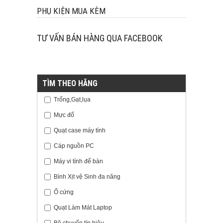
PHỤ KIỆN MUA KÈM
TƯ VẤN BÁN HÀNG QUA FACEBOOK
TÌM THEO HÃNG
Trống,Gạt,lụa
Mực đổ
Quạt case máy tính
Cáp nguồn PC
Máy vi tính để bàn
Bình Xịt vệ Sinh đa năng
Ổ cứng
Quạt Làm Mát Laptop
Bộ chuyển tín hiệu