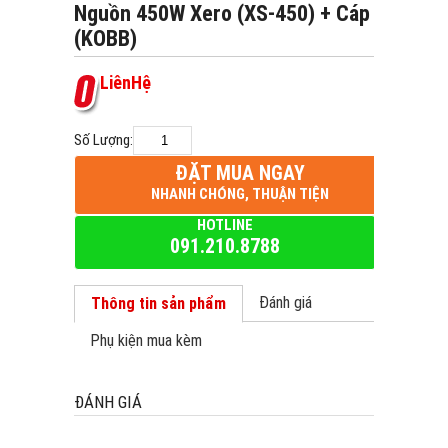
Nguồn 450W Xero (XS-450) + Cáp
(KOBB)
L
i
ê
n
H
ệ
Số Lượng:
ĐẶT MUA NGAY
NHANH CHÓNG, THUẬN TIỆN
HOTLINE
091.210.8788
Đánh giá
Thông tin sản phẩm
Phụ kiện mua kèm
ĐÁNH GIÁ