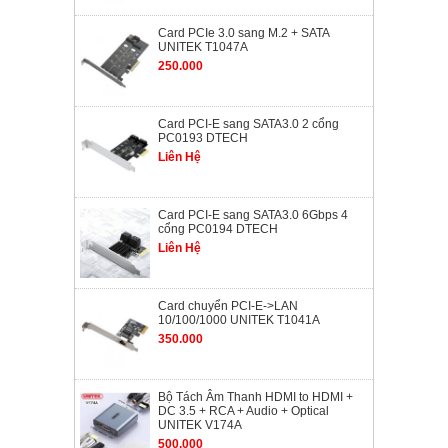
Card PCIe 3.0 sang M.2 + SATA
UNITEK T1047A
250.000
Card PCI-E sang SATA3.0 2 cổng
PC0193 DTECH
Liên Hệ
Card PCI-E sang SATA3.0 6Gbps 4
cổng PC0194 DTECH
Liên Hệ
Card chuyển PCI-E->LAN
10/100/1000 UNITEK T1041A
350.000
Bộ Tách Âm Thanh HDMI to HDMI +
DC 3.5 + RCA + Audio + Optical
UNITEK V174A
500.000