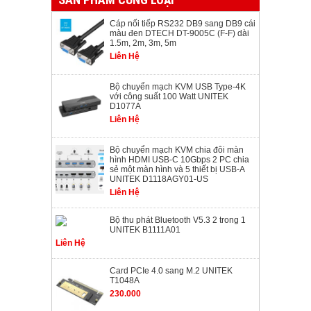
Cáp nối tiếp RS232 DB9 sang DB9 cái
màu đen DTECH DT-9005C (F-F) dài
1.5m, 2m, 3m, 5m
Liên Hệ
Bộ chuyển mạch KVM USB Type-4K
với công suất 100 Watt UNITEK
D1077A
Liên Hệ
Bộ chuyển mạch KVM chia đôi màn
hình HDMI USB-C 10Gbps 2 PC chia
sẻ một màn hình và 5 thiết bị USB-A
UNITEK D1118AGY01-US
Liên Hệ
Bộ thu phát Bluetooth V5.3 2 trong 1
UNITEK B1111A01
Liên Hệ
Card PCIe 4.0 sang M.2 UNITEK
T1048A
230.000