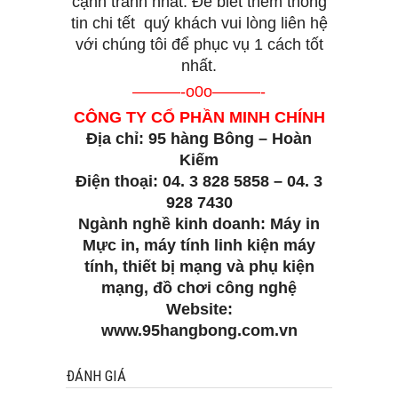
cạnh tranh nhất. Để biết thêm thông
tin chi tết quý khách vui lòng liên hệ
với chúng tôi để phục vụ 1 cách tốt
nhất.
———-o0o———-
CÔNG TY CỔ PHẦN MINH CHÍNH
Địa chỉ: 95 hàng Bông – Hoàn
Kiếm
Điện thoại: 04. 3 828 5858 – 04. 3
928 7430
Ngành nghề kinh doanh: Máy in
Mực in, máy tính linh kiện máy
tính, thiết bị mạng và phụ kiện
mạng, đồ chơi công nghệ
Website:
www.95hangbong.com.vn
ĐÁNH GIÁ