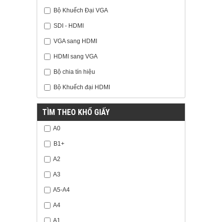
Bộ Khuếch Đại VGA
SDI - HDMI
VGA sang HDMI
HDMI sang VGA
Bộ chia tín hiệu
Bộ Khuếch đại HDMI
TÌM THEO KHỔ GIẤY
A0
B1+
A2
A3
A5-A4
A4
A1