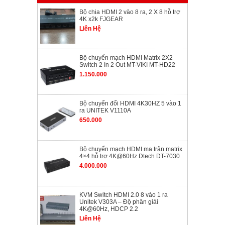
Bộ chia HDMI 2 vào 8 ra, 2 X 8 hỗ trợ
4K x2k FJGEAR
Liên Hệ
Bộ chuyển mạch HDMI Matrix 2X2
Switch 2 In 2 Out MT-VIKI MT-HD22
1.150.000
Bộ chuyển đổi HDMI 4K30HZ 5 vào 1
ra UNITEK V1110A
650.000
Bộ chuyển mạch HDMI ma trận matrix
4×4 hỗ trợ 4K@60Hz Dtech DT-7030
4.000.000
KVM Switch HDMI 2.0 8 vào 1 ra
Unitek V303A – Độ phân giải
4K@60Hz, HDCP 2.2
Liên Hệ