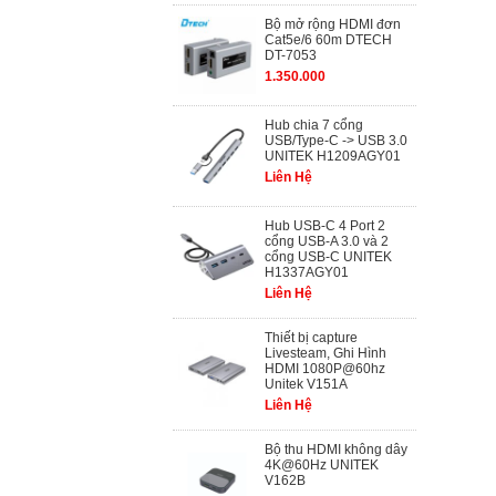
Bộ mở rộng HDMI đơn
Cat5e/6 60m DTECH
DT-7053
1.350.000
Hub chia 7 cổng
USB/Type-C -> USB 3.0
UNITEK H1209AGY01
Liên Hệ
Hub USB-C 4 Port 2
cổng USB-A 3.0 và 2
cổng USB-C UNITEK
H1337AGY01
Liên Hệ
Thiết bị capture
Livesteam, Ghi Hình
HDMI 1080P@60hz
Unitek V151A
Liên Hệ
Bộ thu HDMI không dây
4K@60Hz UNITEK
V162B