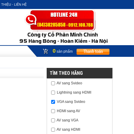
 THIỆU - LIÊN HỆ
0
sản phẩm
TÌM THEO HÃNG
AV sang Svideo
Lightning sang HDMI
VGA sang Svideo
HDMI sang AV
AV sang VGA
AV sang HDMI