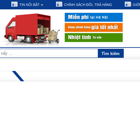
TIN NỔI BẬT
CHÍNH SÁCH ĐỔI, TRẢ HÀNG
GIỚI