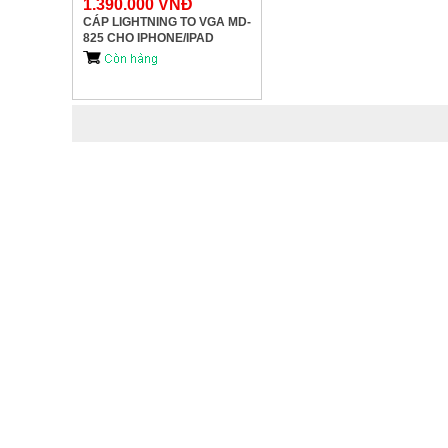
1.390.000 VNĐ
CÁP LIGHTNING TO VGA MD-
825 CHO IPHONE/IPAD
CHÍNH HÃNG APPLE