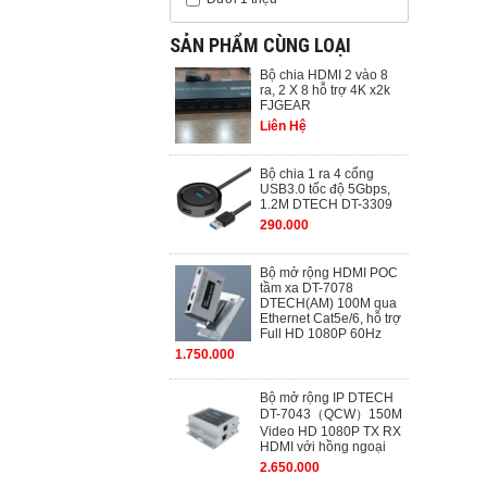
SẢN PHẨM CÙNG LOẠI
Bộ chia HDMI 2 vào 8
ra, 2 X 8 hỗ trợ 4K x2k
FJGEAR
Liên Hệ
Bộ chia 1 ra 4 cổng
USB3.0 tốc độ 5Gbps,
1.2M DTECH DT-3309
290.000
Bộ mở rộng HDMI POC
tầm xa DT-7078
DTECH(AM) 100M qua
Ethernet Cat5e/6, hỗ trợ
Full HD 1080P 60Hz
1.750.000
Bộ mở rộng IP DTECH
DT-7043（QCW）150M
Video HD 1080P TX RX
HDMI với hồng ngoại
2.650.000