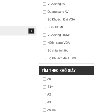
VGA sang AV
Quang sang AV
Bộ Khuếch Đại VGA
SDI - HDMI
1
VGA sang HDMI
HDMI sang VGA
Bộ chia tín hiệu
Bộ Khuếch đại HDMI
TÌM THEO KHỔ GIẤY
A0
B1+
A2
A3
A5-A4