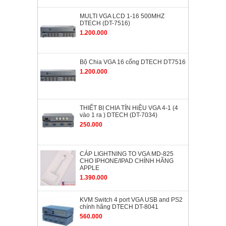
MULTI VGA LCD 1-16 500MHZ
DTECH (DT-7516)
1.200.000
Bộ Chia VGA 16 cổng DTECH DT7516
1.200.000
THIẾT BỊ CHIA TÍN HiỆU VGA 4-1 (4
vào 1 ra ) DTECH (DT-7034)
250.000
CÁP LIGHTNING TO VGA MD-825
CHO IPHONE/IPAD CHÍNH HÃNG
APPLE
1.390.000
KVM Switch 4 port VGA USB and PS2
chính hãng DTECH DT-8041
560.000