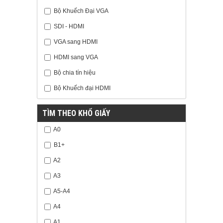
Bộ Khuếch Đại VGA
SDI - HDMI
VGA sang HDMI
HDMI sang VGA
Bộ chia tín hiệu
Bộ Khuếch đại HDMI
TÌM THEO KHỔ GIẤY
A0
B1+
A2
A3
A5-A4
A4
A1