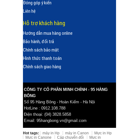
Đóng góp ý kiến
Liên hệ
Hỗ trợ khách hàng
Hướng dẫn mua hàng online
Bảo hành, đổi trả
Chính sách bảo mật
Hình thức thanh toán
Chính sách giao hàng
CÔNG TY CỔ PHẦN MINH CHÍNH - 95 HÀNG
BÔNG
Số 95 Hàng Bông - Hoàn Kiếm - Hà Nội
HotLine : 0912.108.788
Điện thoại: (04) 3828.5858
Email: 95hangbong.vn@gmail.com
Hot tags:
máy in Hp
máy in Canon
Mực in Hp
Mực in Canone
Cáp chuyển đổi
Mực in