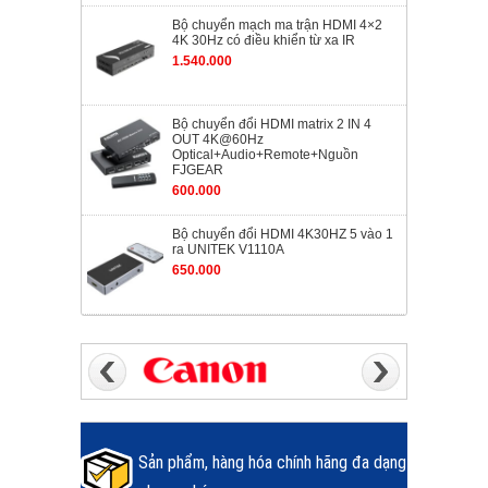
Bộ chuyển mạch ma trận HDMI 4×2
4K 30Hz có điều khiển từ xa IR
1.540.000
Bộ chuyển đổi HDMI matrix 2 IN 4
OUT 4K@60Hz
Optical+Audio+Remote+Nguồn
FJGEAR
600.000
Bộ chuyển đổi HDMI 4K30HZ 5 vào 1
ra UNITEK V1110A
650.000
Sản phẩm, hàng hóa chính hãng đa dạng