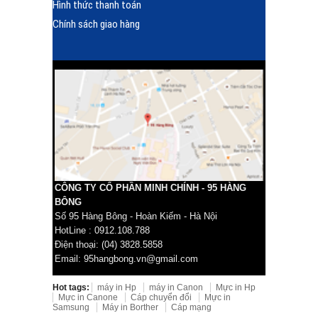
Hình thức thanh toán
Chính sách giao hàng
CÔNG TY CỔ PHẦN MINH CHÍNH - 95 HÀNG
BÔNG
Số 95 Hàng Bông - Hoàn Kiếm - Hà Nội
HotLine : 0912.108.788
Điện thoại: (04) 3828.5858
Email: 95hangbong.vn@gmail.com
Hot tags:
máy in Hp
máy in Canon
Mực in Hp
Mực in Canone
Cáp chuyển đổi
Mực in
Samsung
Máy in Borther
Cáp mạng