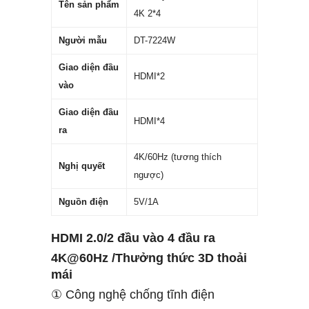
Tên sản phẩm
4K 2*4
Người mẫu
DT-7224W
Giao diện đầu
HDMI*2
vào
Giao diện đầu
HDMI*4
ra
4K/60Hz (tương thích
Nghị quyết
ngược)
Nguồn điện
5V/1A
HDMI 2.0/2 đầu vào 4 đầu ra
4K@60Hz /Thưởng thức 3D thoải
mái
① Công nghệ chống tĩnh điện